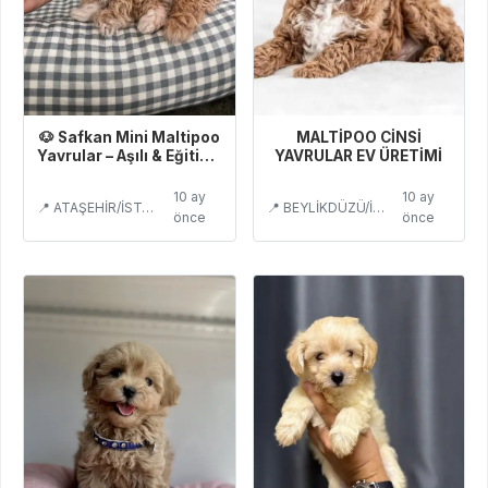
🐶 Safkan Mini Maltipoo
MALTİPOO CİNSİ
Yavrular – Aşılı & Eğitimli
YAVRULAR EV ÜRETİMİ
Satılık
10 ay
10 ay
📍 ATAŞEHİR/İSTANBUL
📍 BEYLİKDÜZÜ/İSTANBUL
önce
önce