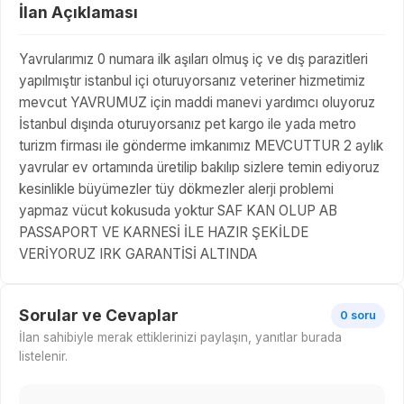
İlan Açıklaması
Yavrularımız 0 numara ilk aşıları olmuş iç ve dış parazitleri
yapılmıştır istanbul içi oturuyorsanız veteriner hizmetimiz
mevcut YAVRUMUZ için maddi manevi yardımcı oluyoruz
İstanbul dışında oturuyorsanız pet kargo ile yada metro
turizm firması ile gönderme imkanımız MEVCUTTUR 2 aylık
yavrular ev ortamında üretilip bakılıp sizlere temin ediyoruz
kesinlikle büyümezler tüy dökmezler alerji problemi
yapmaz vücut kokusuda yoktur SAF KAN OLUP AB
PASSAPORT VE KARNESİ İLE HAZIR ŞEKİLDE
VERİYORUZ IRK GARANTİSİ ALTINDA
Sorular ve Cevaplar
0 soru
İlan sahibiyle merak ettiklerinizi paylaşın, yanıtlar burada
listelenir.