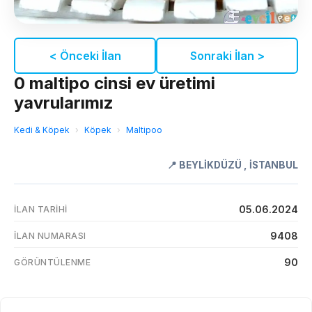
< Önceki İlan
Sonraki İlan >
0 maltipo cinsi ev üretimi
yavrularımız
Kedi & Köpek
›
Köpek
›
Maltipoo
📍
BEYLİKDÜZÜ
,
İSTANBUL
05.06.2024
İLAN TARIHI
9408
İLAN NUMARASI
90
GÖRÜNTÜLENME