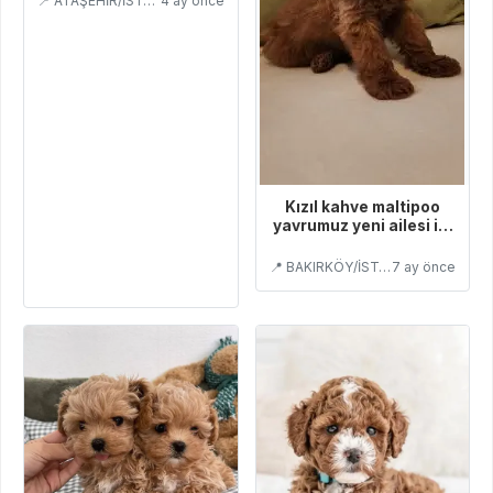
📍 ATAŞEHİR/İSTANBUL
4 ay önce
Kızıl kahve maltipoo
yavrumuz yeni ailesi ile
tanışmaya hazır
📍 BAKIRKÖY/İSTANBUL
7 ay önce