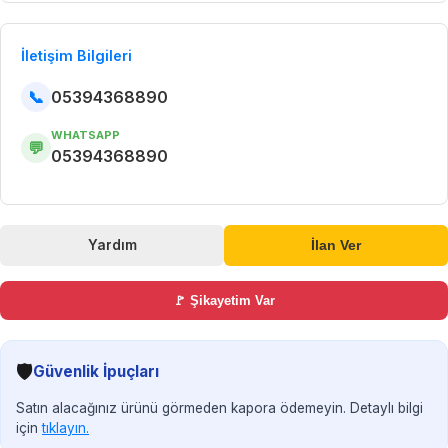
İletişim Bilgileri
📞
05394368890
WHATSAPP
💬
05394368890
Yardım
İlan Ver
🚩 Şikayetim Var
🛡️
Güvenlik İpuçları
Satın alacağınız ürünü görmeden kapora ödemeyin. Detaylı bilgi
için
tıklayın.