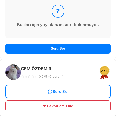
?
Bu ilan için yayınlanan soru bulunmuyor.
Soru Sor
CEM ÖZDEMİR
2 YIL
☆
☆
☆
☆
☆
0.0/5 (0 yorum)
Soru Sor
❤ Favorilere Ekle