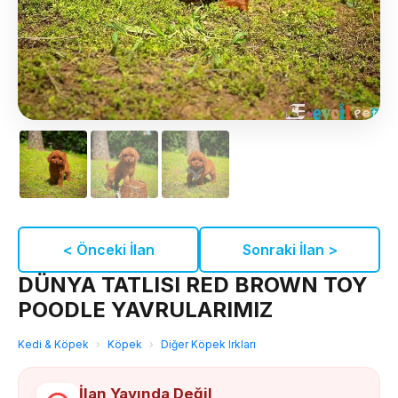
< Önceki İlan
Sonraki İlan >
DÜNYA TATLISI RED BROWN TOY
POODLE YAVRULARIMIZ
Kedi & Köpek
›
Köpek
›
Diğer Köpek Irkları
İlan Yayında Değil