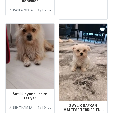
bebekler
📍 AVCILAR/İSTANBUL
2 yıl önce
Satılık oyuncu cairn
teriyer
2 AYLIK SAFKAN
📍 ŞEHİTKAMİL/GAZİANTEP
1 yıl önce
MALTESE TERRİER TÜY