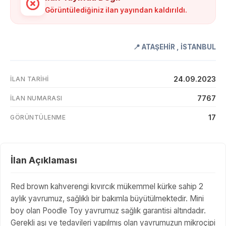
Görüntülediğiniz ilan yayından kaldırıldı.
📍
ATAŞEHİR
,
İSTANBUL
24.09.2023
İLAN TARIHI
7767
İLAN NUMARASI
17
GÖRÜNTÜLENME
İlan Açıklaması
Red brown kahverengi kıvırcık mükemmel kürke sahip 2
aylık yavrumuz, sağlıklı bir bakımla büyütülmektedir. Mini
boy olan Poodle Toy yavrumuz sağlık garantisi altındadır.
Gerekli aşı ve tedavileri yapılmış olan yavrumuzun mikroçipi