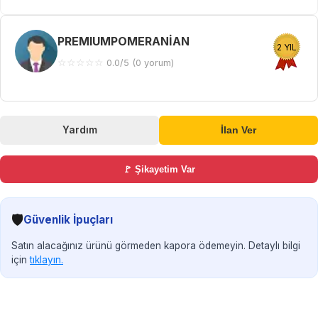
PREMIUMPOMERANİAN
2 YIL
☆
☆
☆
☆
☆
0.0/5 (0 yorum)
Yardım
İlan Ver
🚩 Şikayetim Var
🛡️
Güvenlik İpuçları
Satın alacağınız ürünü görmeden kapora ödemeyin. Detaylı bilgi
için
tıklayın.