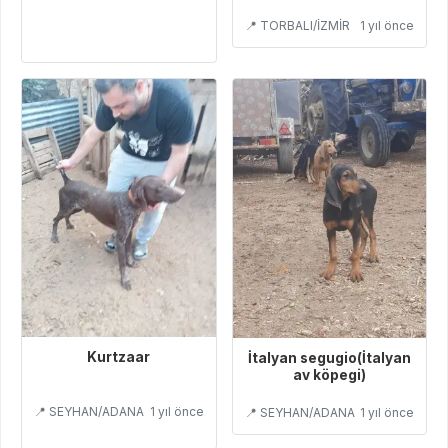
DÖKMEYEN YAVRUMUZ
📍 TORBALI/İZMİR
1 yıl önce
Kurtzaar
İtalyan segugio(İtalyan
av köpegi)
📍 SEYHAN/ADANA
1 yıl önce
📍 SEYHAN/ADANA
1 yıl önce