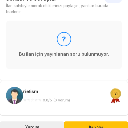
İlan sahibiyle merak ettiklerinizi paylaşın, yanıtlar burada
listelenir.
?
Bu ilan için yayınlanan soru bulunmuyor.
rielism
1 YIL
☆
☆
☆
☆
☆
0.0/5 (0 yorum)
Yardım
İlan Ver