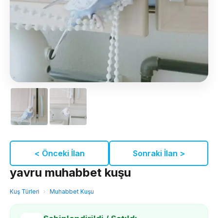
< Önceki İlan
Sonraki İlan >
yavru muhabbet kuşu
Kuş Türleri
›
Muhabbet Kuşu