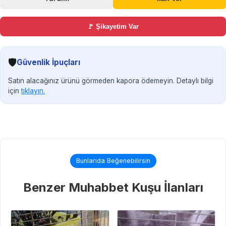
🚩 Şikayetim Var
🛡️
Güvenlik İpuçları
Satın alacağınız ürünü görmeden kapora ödemeyin. Detaylı bilgi
için
tıklayın.
Bunlarıda Beğenebilirsin
Benzer Muhabbet Kuşu İlanları