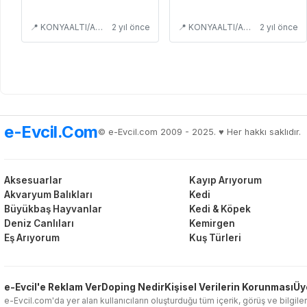
📍 KONYAALTI/ANTALYA
2 yıl önce
📍 KONYAALTI/ANTALYA
2 yıl önce
e-Evcil.Com
© e-Evcil.com 2009 - 2025. ♥️ Her hakkı saklıdır.
Aksesuarlar
Kayıp Arıyorum
Akvaryum Balıkları
Kedi
Büyükbaş Hayvanlar
Kedi & Köpek
Deniz Canlıları
Kemirgen
Eş Arıyorum
Kuş Türleri
e-Evcil'e Reklam Ver
Doping Nedir
Kişisel Verilerin Korunması
Üy
e-Evcil.com'da yer alan kullanıcıların oluşturduğu tüm içerik, görüş ve bilgiler