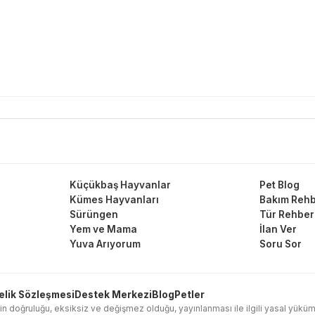
Küçükbaş Hayvanlar
Pet Blog
Kümes Hayvanları
Bakım Rehb
Sürüngen
Tür Rehber
Yem ve Mama
İlan Ver
Yuva Arıyorum
Soru Sor
elik Sözleşmesi
Destek Merkezi
Blog
Petler
in doğruluğu, eksiksiz ve değişmez olduğu, yayınlanması ile ilgili yasal yükümlülük