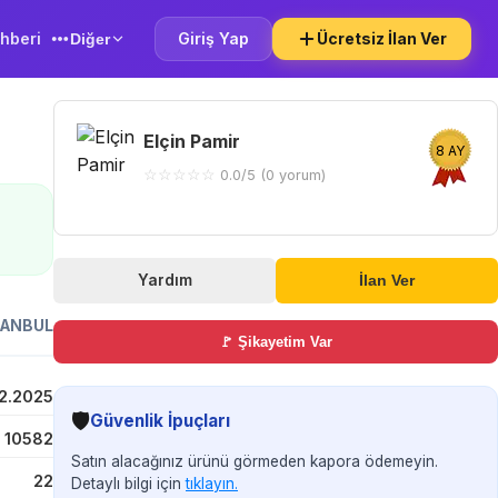
hberi
Giriş Yap
Ücretsiz İlan Ver
Diğer
Elçin Pamir
8 AY
☆
☆
☆
☆
☆
0.0/5 (0 yorum)
Yardım
İlan Ver
TANBUL
🚩 Şikayetim Var
12.2025
🛡️
Güvenlik İpuçları
10582
Satın alacağınız ürünü görmeden kapora ödemeyin.
22
Detaylı bilgi için
tıklayın.