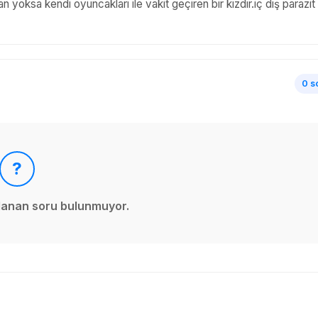
an yoksa kendi oyuncakları ile vakit geçiren bir kızdır.iç dış parazit
0 s
?
ınlanan soru bulunmuyor.