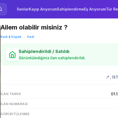
İlanlar
Kayıp Arıyorum
Sahiplendirme
Eş Arıyorum
Tür Re
Ailem olabilir misiniz ?
Kedi & Köpek
›
Kedi
Sahiplendirildi / Satıldı
Görüntülediğiniz ilan sahiplendirildi.
📍
,
İS
01.
İLAN TARIHI
İLAN NUMARASI
GÖRÜNTÜLENME