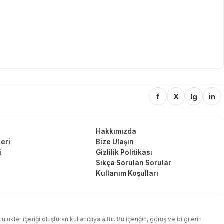
f
X
Ig
in
Hakkımızda
eri
Bize Ulaşın
i
Gizlilik Politikası
Sıkça Sorulan Sorular
Kullanım Koşulları
ler içeriği oluşturan kullanıcıya aittir. Bu içeriğin, görüş ve bilgilerin