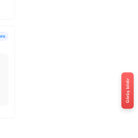
oru
Görüş bildir