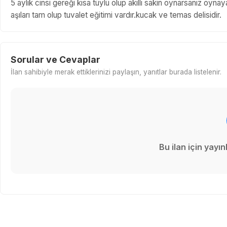
5 aylık cinsi gereği kısa tüylü olup akıllı sakin oynarsanız oynay
aşıları tam olup tuvalet eğitimi vardır.kucak ve temas delisidir.
Sorular ve Cevaplar
İlan sahibiyle merak ettiklerinizi paylaşın, yanıtlar burada listelenir.
Bu ilan için yay