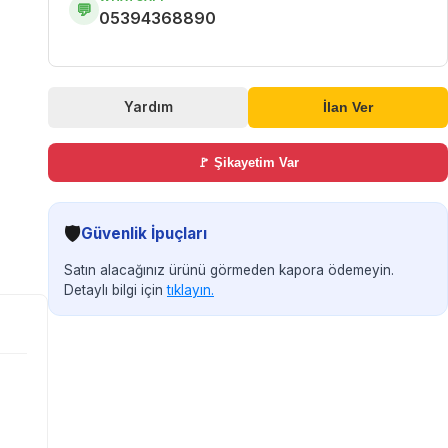
💬
05394368890
Yardım
İlan Ver
🚩 Şikayetim Var
🛡️
Güvenlik İpuçları
Satın alacağınız ürünü görmeden kapora ödemeyin.
Detaylı bilgi için
tıklayın.