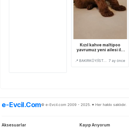
Kızıl kahve maltipoo
yavrumuz yeni ailesi ile
tanışmaya hazır
📍 BAKIRKÖY/İSTANBUL
7 ay önce
e-Evcil.Com
© e-Evcil.com 2009 - 2025. ♥️ Her hakkı saklıdır.
Aksesuarlar
Kayıp Arıyorum