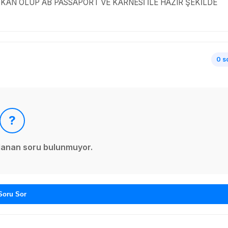
 SAF KAN OLUP AB PASSAPORT VE KARNESİ İLE HAZIR ŞEKİLDE
0 s
?
ınlanan soru bulunmuyor.
Soru Sor