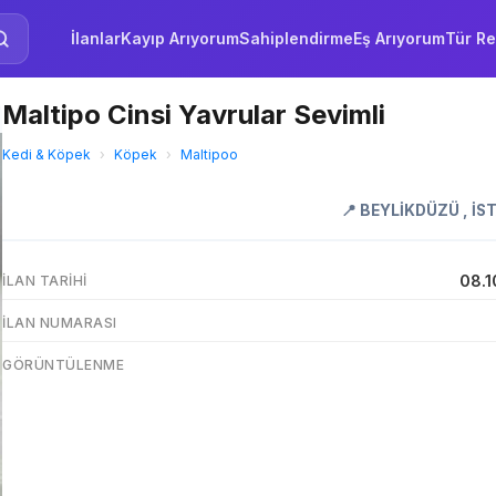
İlanlar
Kayıp Arıyorum
Sahiplendirme
Eş Arıyorum
Tür Re
Maltipo Cinsi Yavrular Sevimli
Kedi & Köpek
›
Köpek
›
Maltipoo
📍
BEYLİKDÜZÜ
,
İS
08.1
İLAN TARIHI
İLAN NUMARASI
GÖRÜNTÜLENME