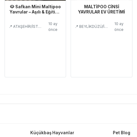
🐶 Safkan Mini Maltipoo
MALTİPOO CİNSİ
Yavrular – Aşılı & Eğitimli
YAVRULAR EV ÜRETİMİ
Satılık
10 ay
10 ay
📍 ATAŞEHİR/İSTANBUL
📍 BEYLİKDÜZÜ/İSTANBUL
önce
önce
Küçükbaş Hayvanlar
Pet Blog