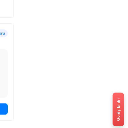
oru
Görüş bildir