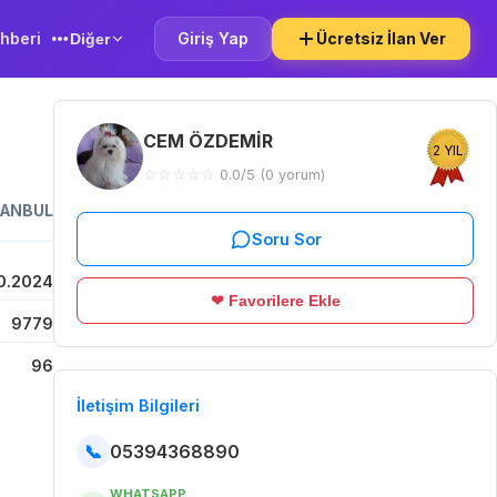
hberi
Giriş Yap
Ücretsiz İlan Ver
Diğer
CEM ÖZDEMİR
2 YIL
☆
☆
☆
☆
☆
0.0/5 (0 yorum)
TANBUL
Soru Sor
0.2024
❤ Favorilere Ekle
9779
96
İletişim Bilgileri
📞
05394368890
WHATSAPP