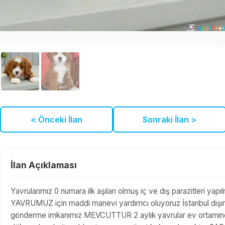
< Önceki İlan
Sonraki İlan >
İlan Açıklaması
Yavrularımız 0 numara ilk aşıları olmuş iç ve dış parazitleri yap
YAVRUMUZ için maddi manevi yardımcı oluyoruz İstanbul dışında
gönderme imkanımız MEVCUTTUR 2 aylık yavrular ev ortamında ü