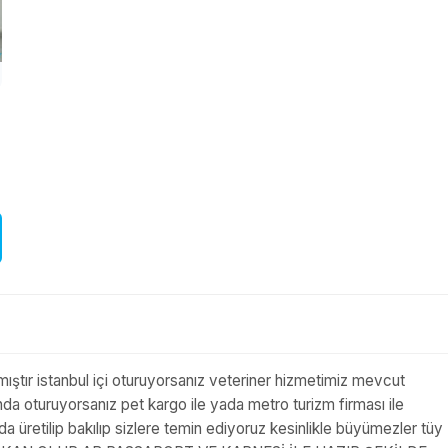
ılmıştır istanbul içi oturuyorsanız veteriner hizmetimiz mevcut
 oturuyorsanız pet kargo ile yada metro turizm firması ile
retilip bakılıp sizlere temin ediyoruz kesinlikle büyümezler tüy