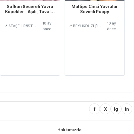
Safkan Secereli Yavru
Maltipo Cinsi Yavrular
Köpekler – Aşılı, Tuvalet
Sevimli Puppy
Eğitimli
10 ay
10 ay
📍 ATAŞEHİR/İSTANBUL
📍 BEYLİKDÜZÜ/İSTANBUL
önce
önce
f
X
Ig
in
Hakkımızda