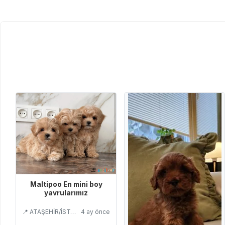
Maltipoo En mini boy
yavrularımız
📍 ATAŞEHİR/İSTANBUL
4 ay önce