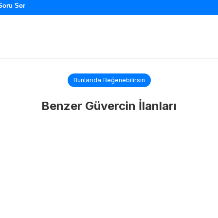
Soru Sor
Bunlarıda Beğenebilirsin
Benzer Güvercin İlanları