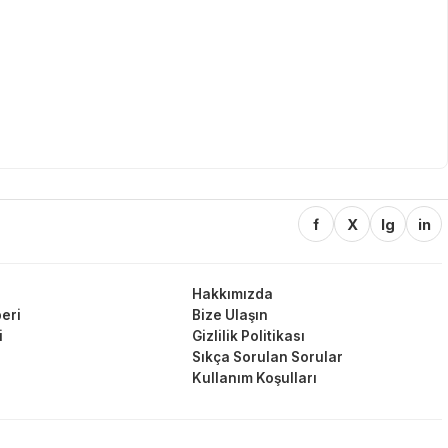
f
X
Ig
in
Hakkımızda
eri
Bize Ulaşın
i
Gizlilik Politikası
Sıkça Sorulan Sorular
Kullanım Koşulları