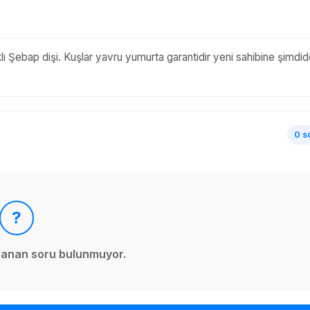
ı Şebap dişi. Kuşlar yavru yumurta garantidir yeni sahibine şimdi
0 s
?
ınlanan soru bulunmuyor.