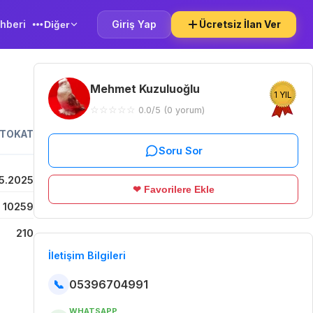
hberi
Giriş Yap
Ücretsiz İlan Ver
Diğer
Mehmet Kuzuluoğlu
1 YIL
☆
☆
☆
☆
☆
0.0/5 (0 yorum)
TOKAT
Soru Sor
5.2025
❤ Favorilere Ekle
10259
210
İletişim Bilgileri
📞
05396704991
WHATSAPP