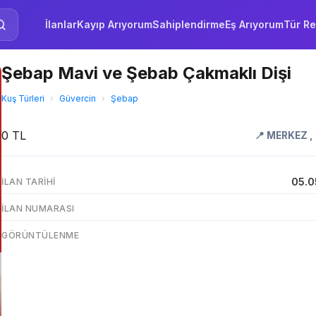
İlanlar
Kayıp Arıyorum
Sahiplendirme
Eş Arıyorum
Tür Re
Şebap Mavi ve Şebab Çakmaklı Dişi
Kuş Türleri
›
Güvercin
›
Şebap
0 TL
📍
MERKEZ
,
05.0
İLAN TARIHI
İLAN NUMARASI
GÖRÜNTÜLENME