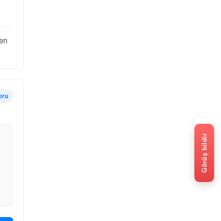
den
oru
Görüş bildir