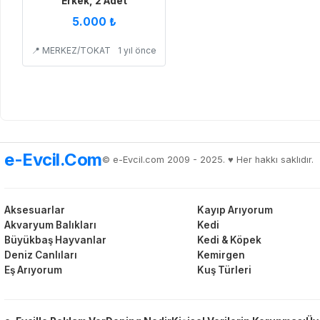
Erkek, 2 Adet
5.000 ₺
📍 MERKEZ/TOKAT
1 yıl önce
e-Evcil.Com
© e-Evcil.com 2009 - 2025. ♥️ Her hakkı saklıdır.
Aksesuarlar
Kayıp Arıyorum
Akvaryum Balıkları
Kedi
Büyükbaş Hayvanlar
Kedi & Köpek
Deniz Canlıları
Kemirgen
Eş Arıyorum
Kuş Türleri