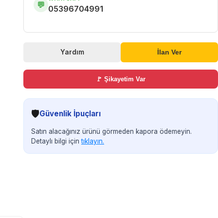
💬
05396704991
Yardım
İlan Ver
🚩 Şikayetim Var
🛡️
Güvenlik İpuçları
Satın alacağınız ürünü görmeden kapora ödemeyin.
Detaylı bilgi için
tıklayın.