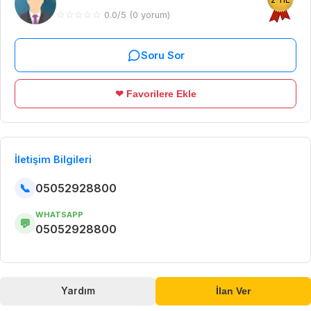
☆
☆
☆
☆
☆
0.0/5 (0 yorum)
Soru Sor
❤ Favorilere Ekle
İletişim Bilgileri
📞
05052928800
WHATSAPP
💬
05052928800
Yardım
İlan Ver