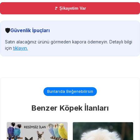
🚩 Şikayetim Var
🛡️
Güvenlik İpuçları
Satın alacağınız ürünü görmeden kapora ödemeyin. Detaylı bilgi
için
tıklayın.
Bunlarıda Beğenebilirsin
Benzer Köpek İlanları