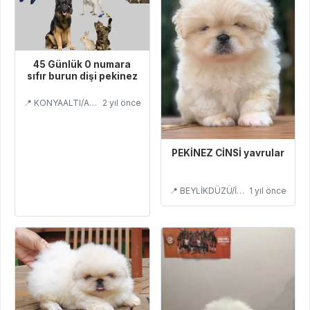
45 Günlük 0 numara
sıfır burun dişi pekinez
📍 KONYAALTI/ANTALYA
2 yıl önce
PEKİNEZ CİNSİ yavrular
📍 BEYLİKDÜZÜ/İSTANBUL
1 yıl önce