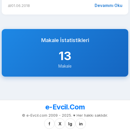
Devamını Oku
📅
01.06.2018
Makale İstatistikleri
13
Makale
e-Evcil.Com
© e-Evcil.com 2009 - 2025. ♥️ Her hakkı saklıdır.
f
X
Ig
in