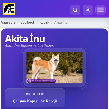
Anasayfa
/
Evcilpedi
/
Köpek
/
Akita İnu
Akita İnu
Akita İnu Bakımı ve Özellikleri
IRK GURUBU
Çalışma Köpeği, Av Köpeği