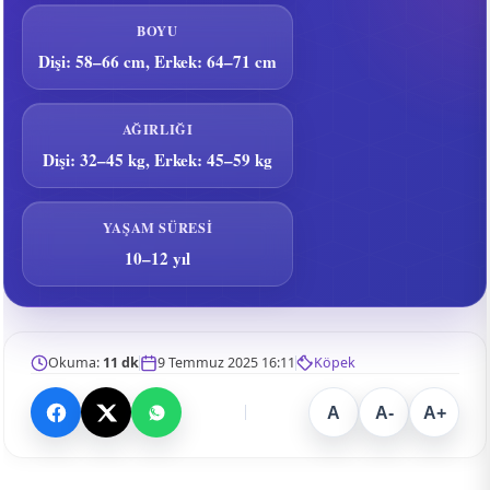
BOYU
Dişi: 58–66 cm, Erkek: 64–71 cm
AĞIRLIĞI
Dişi: 32–45 kg, Erkek: 45–59 kg
YAŞAM SÜRESI
10–12 yıl
Okuma:
11 dk
9 Temmuz 2025 16:11
Köpek
A
A-
A+