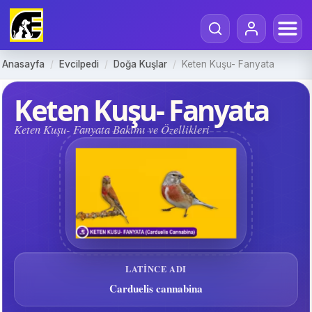
Anasayfa
/
Evcilpedi
/
Doğa Kuşlar
/
Keten Kuşu- Fanyata
Keten Kuşu- Fanyata
Keten Kuşu- Fanyata Bakımı ve Özellikleri
LATINCE ADI
Carduelis cannabina