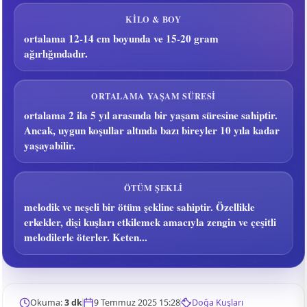
KILO & BOY
ortalama 12-14 cm boyunda ve 15-20 gram
ağırlığındadır.
ORTALAMA YAŞAM SÜRESI
ortalama 2 ila 5 yıl arasında bir yaşam süresine sahiptir.
Ancak, uygun koşullar altında bazı bireyler 10 yıla kadar
yaşayabilir.
ÖTÜM ŞEKLI
melodik ve neşeli bir ötüm şekline sahiptir. Özellikle
erkekler, dişi kuşları etkilemek amacıyla zengin ve çeşitli
melodilerle öterler. Keten...
Okuma:
3 dk
9 Temmuz 2025 15:28
Doğa Kuşları