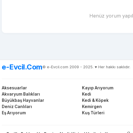
Henüz yorum yapılm
e-Evcil.Com
© e-Evcil.com 2009 - 2025. ♥️ Her hakkı saklıdır.
Aksesuarlar
Kayıp Arıyorum
Akvaryum Balıkları
Kedi
Büyükbaş Hayvanlar
Kedi & Köpek
Deniz Canlıları
Kemirgen
Eş Arıyorum
Kuş Türleri