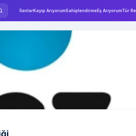
İlanlar
Kayıp Arıyorum
Sahiplendirme
Eş Arıyorum
Tür Re
iği