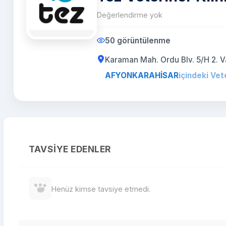
Değerlendirme yok
50 görüntülenme
Karaman Mah. Ordu Blv. 5/H 2. 
AFYONKARAHİSAR
içindeki Vet
TAVSIYE EDENLER
Henüz kimse tavsiye etmedi.