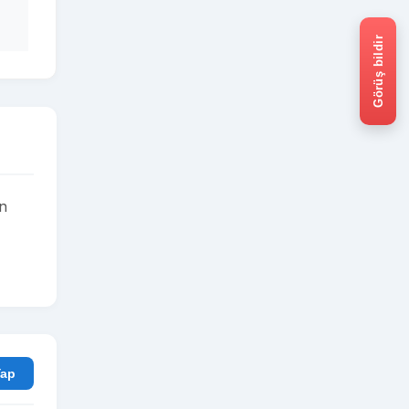
Görüş bildir
an
rum Yap