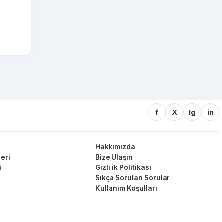
f
X
Ig
in
Hakkımızda
eri
Bize Ulaşın
i
Gizlilik Politikası
Sıkça Sorulan Sorular
Kullanım Koşulları