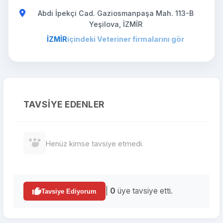
Abdi İpekçi Cad. Gaziosmanpaşa Mah. 113-B
Yeşilova, İZMİR
İZMİR
içindeki Veteriner firmalarını gör
TAVSIYE EDENLER
Henüz kimse tavsiye etmedi.
|
0
üye tavsiye etti.
Tavsiye Ediyorum