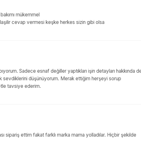
rki bakımı mükemmel
nlaşilir cevap vermesi keşke herkes sizin gibi olsa
pıyorum. Sadece esnaf değiller yaptıkları işin detayları hakkında de
çok sevdiklerini düşünüyorum. Merak ettiğim herşeyi sorup
tle tavsiye ederim.
pariş ettim fakat farklı marka mama yolladılar. Hiçbir şekilde