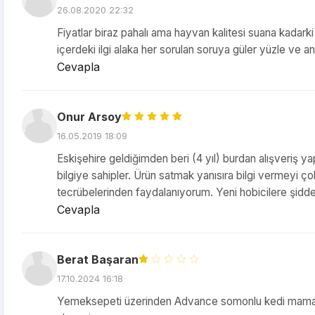
26.08.2020 22:32
Fiyatlar biraz pahalı ama hayvan kalitesi suana kada
içerdeki ilgi alaka her sorulan soruya güler yüzle ve a
Cevapla
Onur Arsoy
16.05.2019 18:09
Eskişehire geldiğimden beri (4 yıl) burdan alışveriş ya
bilgiye sahipler. Ürün satmak yanısıra bilgi vermeyi 
tecrübelerinden faydalanıyorum. Yeni hobicilere şidde
Cevapla
Berat Başaran
17.10.2024 16:18
Yemeksepeti üzerinden Advance somonlu kedi maması si