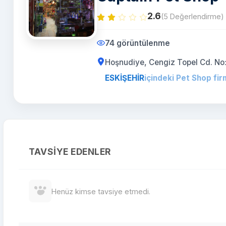
2.6
(5 Değerlendirme)
74 görüntülenme
Hoşnudiye, Cengiz Topel Cd. No:
ESKİŞEHİR
içindeki Pet Shop fir
TAVSIYE EDENLER
Henüz kimse tavsiye etmedi.