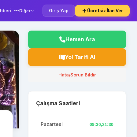
hberi
Giriş Yap
Ücretsiz İlan Ver
Diğer
Hemen Ara
Yol Tarifi Al
Hata/Sorun Bildir
Çalışma Saatleri
Pazartesi
09:30,21:30