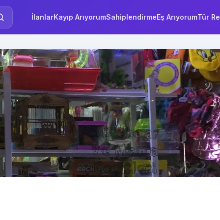
İlanlar
Kayıp Arıyorum
Sahiplendirme
Eş Arıyorum
Tür Re