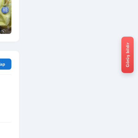
Görüş bildir
rum Yap