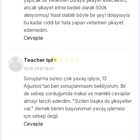
yapıcak bir veterineri buraya şikayet edecektim;
ancak şikayet etme bedeli olarak 500₺
alınıyormuş! Nasıl olabilir böyle bir şey! dolayısıyla
bu kadar ciddi bir hata yapan veterineri şikayet
edemedim.
Cevapla
Teacher Işıl
05.10.2021 10:57
Soruşturma süreci çok yavaş işliyor, 13
Ağustos'tan beri sonuçlanmasını bekliyorum. Bir
de sebep sorduğumda makul ve mantıklı cevaplar
almayı tercih ederdim. "Sizden başka da şikayetler
var." demek benim başvurumun yavaş işlemesi
için sebep değil.
Cevapla