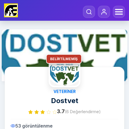
BELIRTILMEMIŞ
VETERINER
Dostvet
3.7
(6 Değerlendirme)
53 görüntülenme