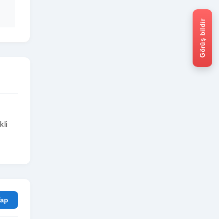
Görüş bildir
kli
rum Yap