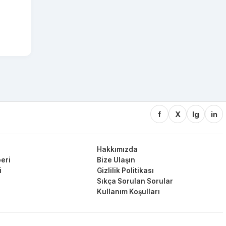
f
X
Ig
in
Hakkımızda
eri
Bize Ulaşın
i
Gizlilik Politikası
Sıkça Sorulan Sorular
Kullanım Koşulları