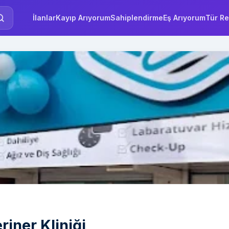
İlanlar
Kayıp Arıyorum
Sahiplendirme
Eş Arıyorum
Tür Re
iner Kliniği