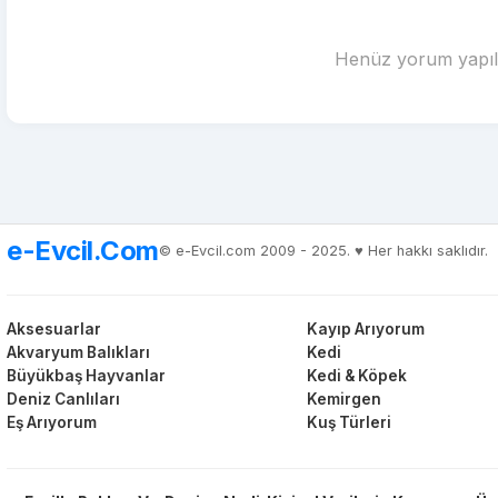
Henüz yorum yapılm
e-Evcil.Com
© e-Evcil.com 2009 - 2025. ♥️ Her hakkı saklıdır.
Aksesuarlar
Kayıp Arıyorum
Akvaryum Balıkları
Kedi
Büyükbaş Hayvanlar
Kedi & Köpek
Deniz Canlıları
Kemirgen
Eş Arıyorum
Kuş Türleri