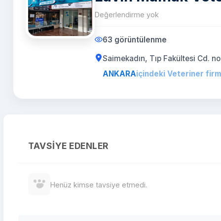
Değerlendirme yok
63 görüntülenme
Saimekadın, Tıp Fakültesi Cd.
ANKARA
içindeki Veteriner firm
TAVSIYE EDENLER
Henüz kimse tavsiye etmedi.