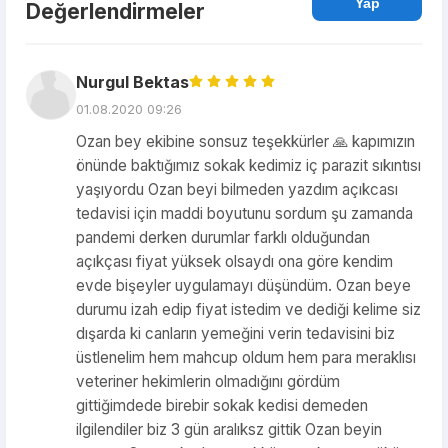
Yap
Değerlendirmeler
Nurgul Bektas
01.08.2020 09:26
Ozan bey ekibine sonsuz teşekkürler 🙏 kapımızın
önünde baktığımız sokak kedimiz iç parazit sıkıntısı
yaşıyordu Ozan beyi bilmeden yazdım açıkcası
tedavisi için maddi boyutunu sordum şu zamanda
pandemi derken durumlar farklı olduğundan
açıkçası fiyat yüksek olsaydı ona göre kendim
evde bişeyler uygulamayı düşündüm. Ozan beye
durumu izah edip fiyat istedim ve dediği kelime siz
dışarda ki canların yemeğini verin tedavisini biz
üstlenelim hem mahcup oldum hem para meraklısı
veteriner hekimlerin olmadığını gördüm
gittiğimdede birebir sokak kedisi demeden
ilgilendiler biz 3 gün aralıksz gittik Ozan beyin