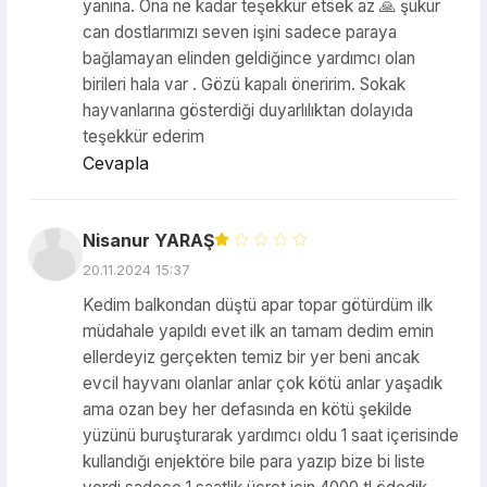
yanına. Ona ne kadar teşekkür etsek az 🙏 şükür
can dostlarımızı seven işini sadece paraya
bağlamayan elinden geldiğince yardımcı olan
birileri hala var . Gözü kapalı öneririm. Sokak
hayvanlarına gösterdiği duyarlılıktan dolayıda
teşekkür ederim
Cevapla
Nisanur YARAŞ
20.11.2024 15:37
Kedim balkondan düştü apar topar götürdüm ilk
müdahale yapıldı evet ilk an tamam dedim emin
ellerdeyiz gerçekten temiz bir yer beni ancak
evcil hayvanı olanlar anlar çok kötü anlar yaşadık
ama ozan bey her defasında en kötü şekilde
yüzünü buruşturarak yardımcı oldu 1 saat içerisinde
kullandığı enjektöre bile para yazıp bize bi liste