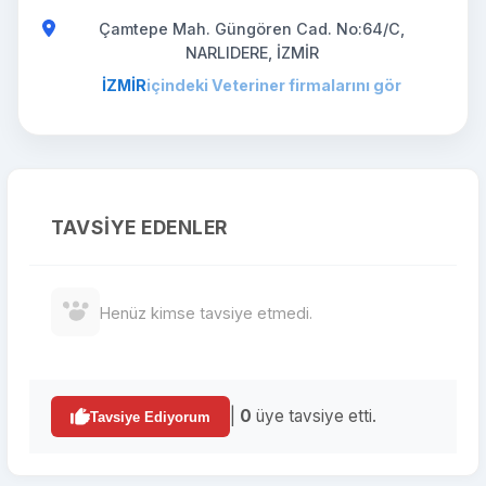
Çamtepe Mah. Güngören Cad. No:64/C,
NARLIDERE, İZMİR
İZMİR
içindeki Veteriner firmalarını gör
TAVSIYE EDENLER
Henüz kimse tavsiye etmedi.
|
0
üye tavsiye etti.
Tavsiye Ediyorum