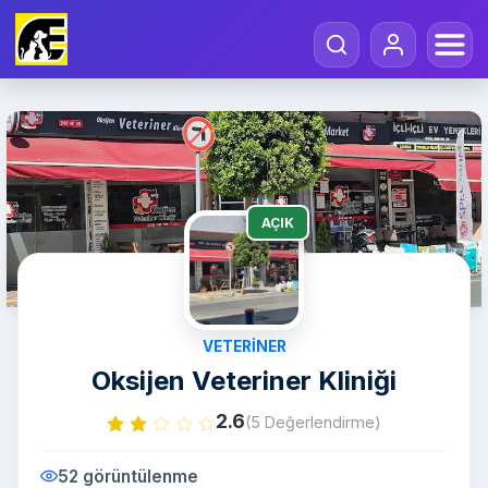
AÇIK
VETERINER
Oksijen Veteriner Kliniği
2.6
(5 Değerlendirme)
52 görüntülenme