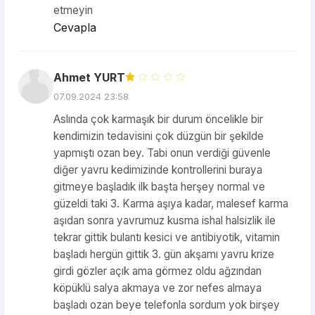
etmeyin
Cevapla
Ahmet YURT
07.09.2024 23:58
Aslında çok karmaşık bir durum öncelikle bir
kendimizin tedavisini çok düzgün bir şekilde
yapmıştı ozan bey. Tabi onun verdiği güvenle
diğer yavru kedimizinde kontrollerini buraya
gitmeye başladık ilk başta herşey normal ve
güzeldi taki 3. Karma aşıya kadar, malesef karma
aşıdan sonra yavrumuz kusma ishal halsizlik ile
tekrar gittik bulantı kesici ve antibiyotik, vitamin
başladı hergün gittik 3. gün akşamı yavru krize
girdi gözler açık ama görmez oldu ağzından
köpüklü salya akmaya ve zor nefes almaya
başladı ozan beye telefonla sordum yok birşey