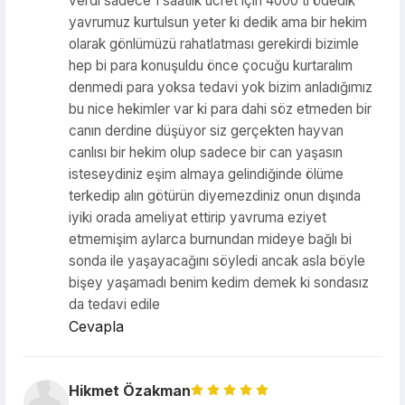
verdi sadece 1 saatlik ücret için 4000 tl ödedik
yavrumuz kurtulsun yeter ki dedik ama bir hekim
olarak gönlümüzü rahatlatması gerekirdi bizimle
hep bi para konuşuldu önce çocuğu kurtaralım
denmedi para yoksa tedavi yok bizim anladığımız
bu nice hekimler var ki para dahi söz etmeden bir
canın derdine düşüyor siz gerçekten hayvan
canlısı bir hekim olup sadece bir can yaşasın
isteseydiniz eşim almaya gelindiğinde ölüme
terkedip alın götürün diyemezdiniz onun dışında
iyiki orada ameliyat ettirip yavruma eziyet
etmemişim aylarca burnundan mideye bağlı bi
sonda ile yaşayacağını söyledi ancak asla böyle
bişey yaşamadı benim kedim demek ki sondasız
da tedavi edile
Cevapla
Hikmet Özakman