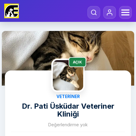
AÇIK
VETERINER
Dr. Pati Üsküdar Veteriner
Kliniği
Değerlendirme yok