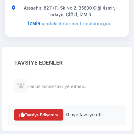
Ataşehir, 8211/11. Sk No:2, 35630 Çiğli/İzmir,
Türkiye, ÇİĞLİ, İZMİR
İZMİR
içindeki Veteriner firmalarını gör
TAVSIYE EDENLER
Henüz kimse tavsiye etmedi.
|
0
üye tavsiye etti.
Tavsiye Ediyorum