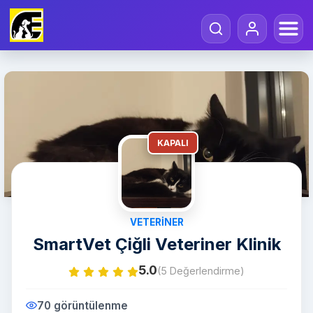
KAPALI
VETERINER
SmartVet Çiğli Veteriner Klinik
5.0
(5 Değerlendirme)
70 görüntülenme