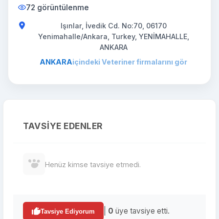
72 görüntülenme
Işınlar, İvedik Cd. No:70, 06170
Yenimahalle/Ankara, Turkey, YENİMAHALLE,
ANKARA
ANKARA
içindeki Veteriner firmalarını gör
TAVSIYE EDENLER
Henüz kimse tavsiye etmedi.
|
0
üye tavsiye etti.
Tavsiye Ediyorum