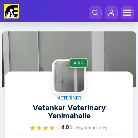
AÇIK
VETERINER
Vetankar Veterinary
Yenimahalle
4.0
(5 Değerlendirme)