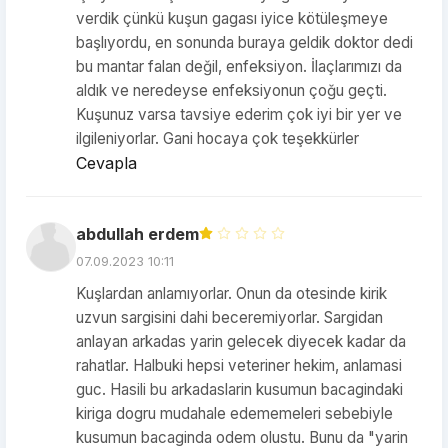
verdik çünkü kuşun gagası iyice kötüleşmeye
başlıyordu, en sonunda buraya geldik doktor dedi
bu mantar falan değil, enfeksiyon. İlaçlarımızı da
aldık ve neredeyse enfeksiyonun çoğu geçti.
Kuşunuz varsa tavsiye ederim çok iyi bir yer ve
ilgileniyorlar. Gani hocaya çok teşekkürler
Cevapla
abdullah erdem
07.09.2023 10:11
Kuşlardan anlamıyorlar. Onun da otesinde kirik
uzvun sargisini dahi beceremiyorlar. Sargidan
anlayan arkadas yarin gelecek diyecek kadar da
rahatlar. Halbuki hepsi veteriner hekim, anlamasi
guc. Hasili bu arkadaslarin kusumun bacagindaki
kiriga dogru mudahale edememeleri sebebiyle
kusumun bacaginda odem olustu. Bunu da "yarin