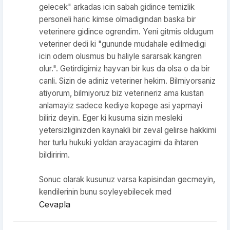
gelecek" arkadas icin sabah gidince temizlik
personeli haric kimse olmadigindan baska bir
veterinere gidince ogrendim. Yeni gitmis oldugum
veteriner dedi ki "gununde mudahale edilmedigi
icin odem olusmus bu haliyle sararsak kangren
olur.". Getirdigimiz hayvan bir kus da olsa o da bir
canli. Sizin de adiniz veteriner hekim. Bilmiyorsaniz
atiyorum, bilmiyoruz biz veterineriz ama kustan
anlamayiz sadece kediye kopege asi yapmayi
biliriz deyin. Eger ki kusuma sizin mesleki
yetersizliginizden kaynakli bir zeval gelirse hakkimi
her turlu hukuki yoldan arayacagimi da ihtaren
bildiririm.
Sonuc olarak kusunuz varsa kapisindan gecmeyin,
kendilerinin bunu soyleyebilecek med
Cevapla