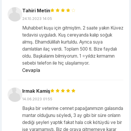
Tahiri Metin
24.10.2023 14:05
Muhabbet kuşu için gitmiştim. 2 saate yakın Küvez
tedavisi uyguladı. Kuş cereyanda kalıp soğuk
almış. Elhamdülillah kurtuldu. Ayrıca suya
damlatılan ilaç verdi. Toplam 500 tl. Bize faydalı
oldu. Başkalarını bilmiyorum. 1 ⭐yıldız kırmamın
sebebi telefon ile hiç ulaşılamıyor.
Cevapla
Irmak Kamiş
14.06.2023 01:55
Başka bir veterine cennet papağanımızın galasında
mantar olduğunu söyledi, 3 ay gibi bir süre onların
dediği şeyleri yaptık fakat hala cok kötüydü ve bir
işe yaramamıştı. Biz de oraya gitmemeye karar