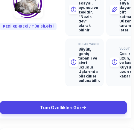
sosyal,
suya
oyuncu ve
dayanık
zekidir.
çift
“Nazik
katmanl
dev”
Düzenl
olarak
tarama
PEDI REHBERI / TÜR BILGISI
bilinir.
ister.
KULAK YAPISI
Büyük,
VÜCUT YA
geniş
Çok iri,
tabanlı ve
uzun, g
sivri
ve kaslı
uçludur.
Kuyruğ
Uçlarında
uzun v
püsküller
kabarıkt
bulunabilir.
Tüm Özellikleri Gör