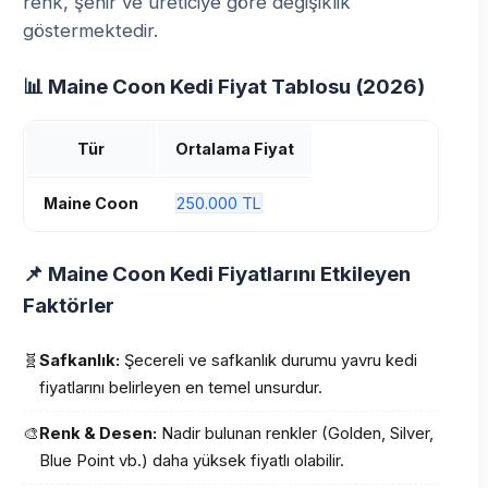
renk, şehir ve üreticiye göre değişiklik
göstermektedir.
📊 Maine Coon Kedi Fiyat Tablosu (2026)
Tür
Ortalama Fiyat
Maine Coon
250.000 TL
📌 Maine Coon Kedi Fiyatlarını Etkileyen
Faktörler
🧬
Safkanlık:
Şecereli ve safkanlık durumu yavru kedi
fiyatlarını belirleyen en temel unsurdur.
🎨
Renk & Desen:
Nadir bulunan renkler (Golden, Silver,
Blue Point vb.) daha yüksek fiyatlı olabilir.