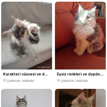
Karakteri cüssesi ve dopdolu seceresi ile Nocturne
Eşsiz renkleri ve dopdolu secereleri ile safkan MCO yavrular
ÇANKAYA / ANKARA
ÇANKAYA / ANKARA