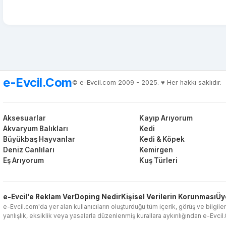
e-Evcil.Com
© e-Evcil.com 2009 - 2025. ♥️ Her hakkı saklıdır.
Aksesuarlar
Kayıp Arıyorum
Akvaryum Balıkları
Kedi
Büyükbaş Hayvanlar
Kedi & Köpek
Deniz Canlıları
Kemirgen
Eş Arıyorum
Kuş Türleri
e-Evcil'e Reklam Ver
Doping Nedir
Kişisel Verilerin Korunması
Üy
e-Evcil.com'da yer alan kullanıcıların oluşturduğu tüm içerik, görüş ve bilgiler
yanlışlık, eksiklik veya yasalarla düzenlenmiş kurallara aykırılığından e-Evci