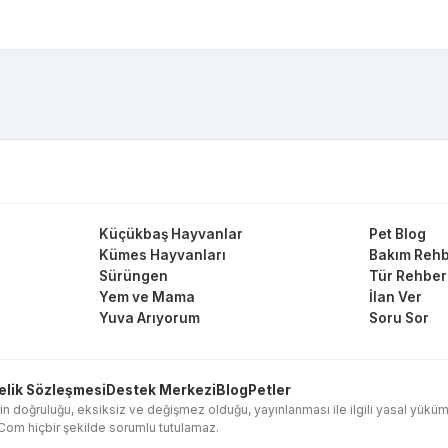
Küçükbaş Hayvanlar
Pet Blog
Kümes Hayvanları
Bakım Rehb
Sürüngen
Tür Rehber
Yem ve Mama
İlan Ver
Yuva Arıyorum
Soru Sor
elik Sözleşmesi
Destek Merkezi
Blog
Petler
in doğruluğu, eksiksiz ve değişmez olduğu, yayınlanması ile ilgili yasal yükümlülük
l.Com hiçbir şekilde sorumlu tutulamaz.