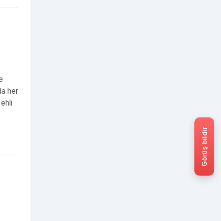
e
da her
ehli
Görüş bildir
e