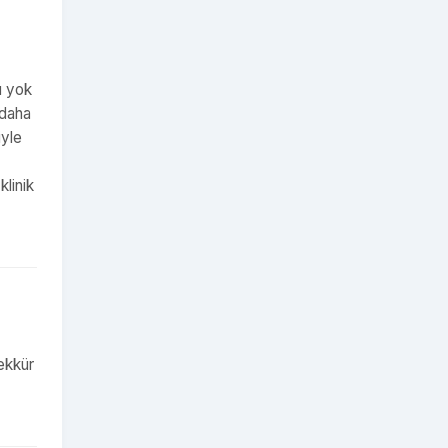
ı yok
 daha
iyle
klinik
ekkür