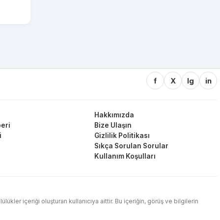
f
X
Ig
in
Hakkımızda
eri
Bize Ulaşın
i
Gizlilik Politikası
Sıkça Sorulan Sorular
Kullanım Koşulları
ler içeriği oluşturan kullanıcıya aittir. Bu içeriğin, görüş ve bilgilerin