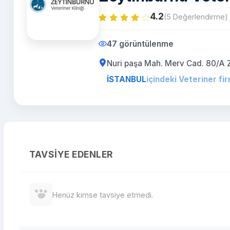
4.2
(5 Değerlendirme)
47 görüntülenme
Nuri paşa Mah. Merv Cad. 80/A
İSTANBUL
içindeki Veteriner fir
TAVSIYE EDENLER
Henüz kimse tavsiye etmedi.