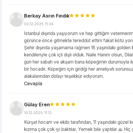
Berkay Asrın Fındık
02.12.2025 11:34
İstanbul dışında yaşıyorum ve hep gittiğim veterineri
görünce önce gitmekte tereddüt ettim fakat kötü yorum
Şehir dışında yaşamama rağmen 16 yaşındaki golden k
kendileriyle çok içli dışlı olduk. Naile Hanım olsun, Di
gün her sabah ve akşam bana köpeğimin durumuyla ilgil
bir hocadır. Köpeğim için girdiği her ameliyatı sorunsuz
alakalarından dolayı teşekkür ediyorum.
Cevapla
Gülay Eren
10.12.2025 11:12
Kürşat hocam ve ekibi tarafından, 11 yaşındaki güzel k
kızıma çok çok iyi baktılar. Yemek bile yaptılar 🙏 Hiç 