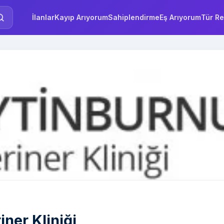
İlanlar
Kayıp Arıyorum
Sahiplendirme
Eş Arıyorum
Tür Re
ner Kliniği