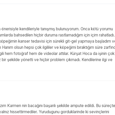
m önerisiyle kendileriyle tanışmış bulunuyorum. Onca kötü yorumu
larda bahsedilen hiçbir duruma rastlamadığım için içim rahatladı.
öpeğimin kanser tedavisi için sürekli git-gel yapmaya başladım v
lan Hanım olsun hepsi çok ilgililer ve köpeğimi bıraktığım süre zarfın
i hem fotoğraf hem de videolar attılar. Kürşat Hoca da işinin çok 
 bir şekilde yönetti ve hiçbir problem çıkmadı. Kendilerine ilgi ve
ızım Karmen nin bacağını başarılı şekilde ampute edildi. Bu süreçt
yalnız hissettirmediler. Yurudugunu gorduklarinde ki sevinçlerini