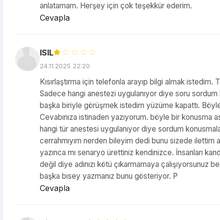
anlatamam. Herşey için çok teşekkür ederim.
Cevapla
ISIL
24.11.2025 22:20
Kısırlaştırma için telefonla arayıp bilgi almak istedim
Sadece hangi anestezi uygulanıyor diye soru sordum 
başka biriyle görüşmek istedim yüzüme kapattı. Böyle 
Cevabınıza istinaden yazıyorum. böyle bir konusma asl
hangi tür anestesi uygulanıyor diye sordum konusmala
cerrahmıyım nerden bileyim dedi bunu sizede ilettim 
yazınca mı senaryo ürettiniz kendinizce. İnsanları kan
değil diye adınızı kötü çıkarmamaya çalışıyorsunuz b
başka bısey yazmanız bunu gösteriyor. P
Cevapla