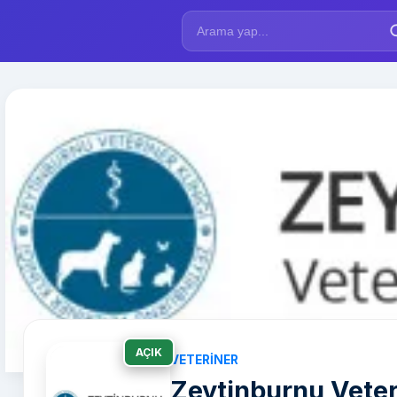
AÇIK
VETERINER
Zeytinburnu Veteri