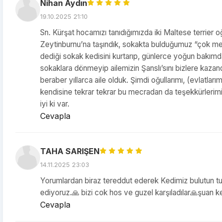
Nihan Aydın
19.10.2025 21:10
Sn. Kürşat hocamızı tanıdığımızda iki Maltese terrie
Zeytinburnu’na taşındık, sokakta bulduğumuz “çok me
dediği sokak kedisini kurtarıp, günlerce yoğun bakımd
sokaklara dönmeyip ailemizin Şanslı’sını bizlere kazan
beraber yıllarca aile olduk. Şimdi oğullarımı, (evlatları
kendisine tekrar tekrar bu mecradan da teşekkürlerimi e
iyi ki var.
Cevapla
TAHA SARIŞEN
14.11.2025 23:03
Yorumlardan biraz tereddut ederek Kedimiz bulutun tu
ediyoruz.🙏 bizi cok hos ve guzel karşıladılar🙏şuan
Cevapla