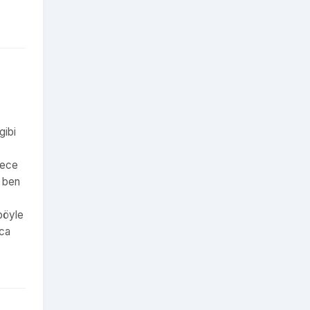
gibi
dece
e ben
 böyle
nca