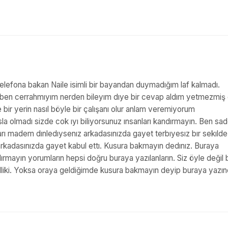
. Telefona bakan Naile isimli bir bayandan duymadığım laf kalmadı.
ben cerrahmıyım nerden bileyım dıye bir cevap aldım yetmezmiş 
bir yerin nasıl böyle bir çalışanı olur anlam veremiyorum
a olmadı sizde cok ıyı biliyorsunuz ınsanları kandırmayın. Ben sa
rı madem dınledıysenız arkadasınızda gayet terbıyesız bır sekıld
arkadasınızda gayet kabul ettı. Kusura bakmayın dedınız. Buraya
dırmayın yorumların hepsi doğru buraya yazılanların. Siz öyle değil
elliki. Yoksa oraya geldiğimde kusura bakmayın deyip buraya yazı