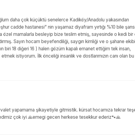
r oğlum daha çok küçüktü senelerce Kadiköy/Anadolu yakasından
şhur cadde hastanesi” nin yaşamaz diyafram yırtığı %10 bile şans
a özel mamalarla besleyip bize teslim etmiş, sayesinde o kedi bir
dırmış. Sayın hocam beyefendiliği, saygın kimliği ve o şahane ekib
mın biri 18 diğeri 16 ) halen gözüm kapalı emanet ettiğim tek insan,
tmek istiyorum. İlk önceliği insanlık ve dostlarımızın canı olan bu 
valet yapamama şikayetiyle gitmistik. kürsat hocamıza tekrar teş
 kedimiz çok iyi 🙏emegi gecen herkese tesekkur ederiz🐾🙏