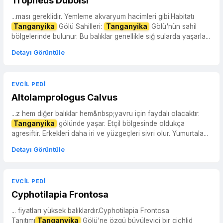
Tropheus Duboisi
...ması gereklidir. Yemleme akvaryum hacimleri gibi.Habitatı
Tanganyika
Gölü Sahilleri:
Tanganyika
Gölü'nün sahil
bölgelerinde bulunur. Bu balıklar genellikle sığ sularda yaşarla...
Detayı Görüntüle
EVCIL PEDI
Altolamprologus Calvus
...z hem diğer balıklar hem&nbsp;yavru için faydalı olacaktır.
Tanganyika
gölünde yaşar. Etçil bölgesinde oldukça
agresiftir. Erkekleri daha iri ve yüzgeçleri sivri olur. Yumurtala...
Detayı Görüntüle
EVCIL PEDI
Cyphotilapia Frontosa
... fiyatları yüksek balıklardır.Cyphotilapia Frontosa
Tanıtımı
Tanganyika
Gölü'ne özgü büyüleyici bir cichlid