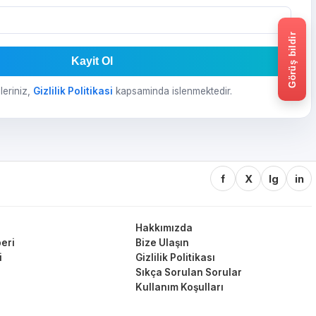
Görüş bildir
Kayit Ol
ileriniz,
Gizlilik Politikasi
kapsaminda islenmektedir.
f
X
Ig
in
Hakkımızda
eri
Bize Ulaşın
i
Gizlilik Politikası
Sıkça Sorulan Sorular
Kullanım Koşulları