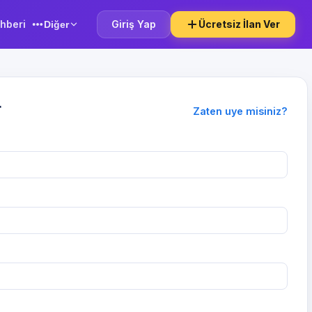
hberi
Giriş Yap
Ücretsiz İlan Ver
Diğer
r
Zaten uye misiniz?