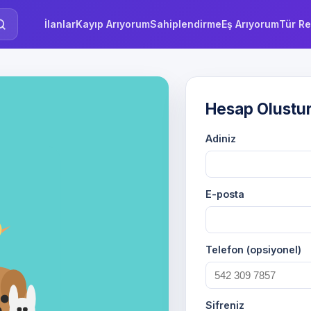
İlanlar
Kayıp Arıyorum
Sahiplendirme
Eş Arıyorum
Tür Re
Hesap Olustu
Adiniz
E-posta
Telefon (opsiyonel)
Sifreniz