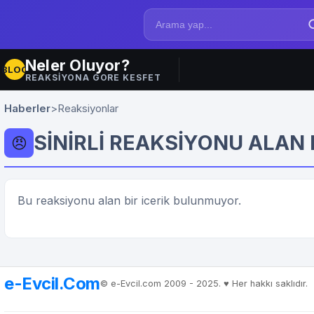
Neler Oluyor?
BLOG
REAKSIYONA GORE KESFET
Haberler
>
Reaksiyonlar
SINIRLI REAKSIYONU ALAN 
😠
Bu reaksiyonu alan bir icerik bulunmuyor.
e-Evcil.Com
© e-Evcil.com 2009 - 2025. ♥️ Her hakkı saklıdır.