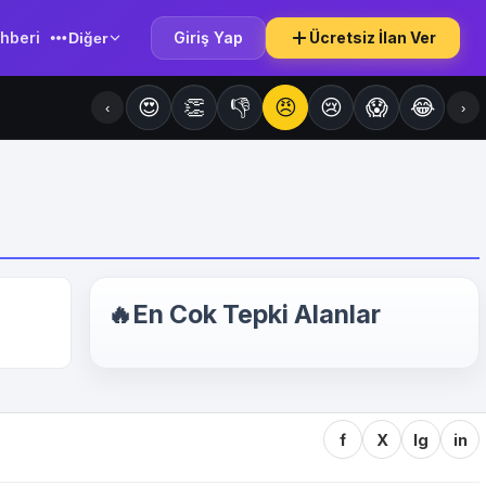
hberi
Giriş Yap
Ücretsiz İlan Ver
Diğer
😍
👏
👎
😠
😢
😱
😂
‹
›
🔥
En Cok Tepki Alanlar
f
X
Ig
in