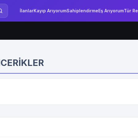
İlanlar
Kayıp Arıyorum
Sahiplendirme
Eş Arıyorum
Tür Re
ICERIKLER