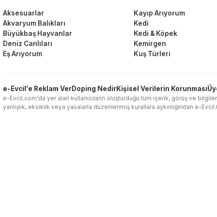
Aksesuarlar
Kayıp Arıyorum
Akvaryum Balıkları
Kedi
Büyükbaş Hayvanlar
Kedi & Köpek
Deniz Canlıları
Kemirgen
Eş Arıyorum
Kuş Türleri
e-Evcil'e Reklam Ver
Doping Nedir
Kişisel Verilerin Korunması
Üy
e-Evcil.com'da yer alan kullanıcıların oluşturduğu tüm içerik, görüş ve bilgiler
yanlışlık, eksiklik veya yasalarla düzenlenmiş kurallara aykırılığından e-Evci