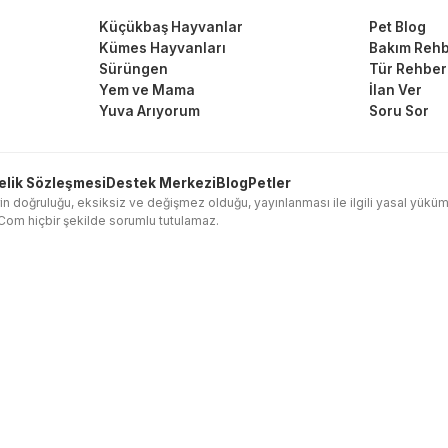
Küçükbaş Hayvanlar
Pet Blog
Kümes Hayvanları
Bakım Rehb
Sürüngen
Tür Rehber
Yem ve Mama
İlan Ver
Yuva Arıyorum
Soru Sor
elik Sözleşmesi
Destek Merkezi
Blog
Petler
in doğruluğu, eksiksiz ve değişmez olduğu, yayınlanması ile ilgili yasal yükümlülük
l.Com hiçbir şekilde sorumlu tutulamaz.