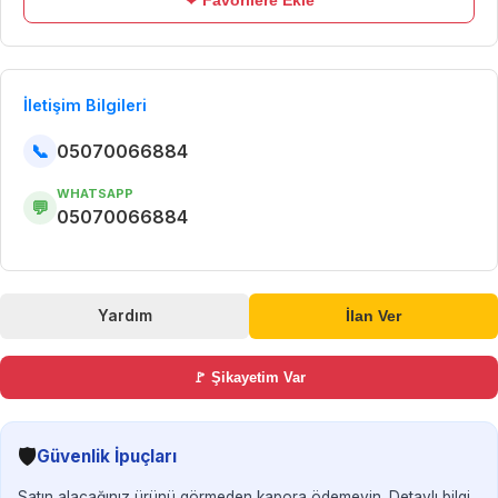
❤ Favorilere Ekle
İletişim Bilgileri
📞
05070066884
WHATSAPP
💬
05070066884
Yardım
İlan Ver
🚩 Şikayetim Var
🛡️
Güvenlik İpuçları
Satın alacağınız ürünü görmeden kapora ödemeyin. Detaylı bilgi