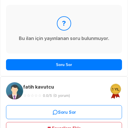
?
Bu ilan için yayınlanan soru bulunmuyor.
Soru Sor
fatih kavutcu
1 YIL
☆
☆
☆
☆
☆
0.0/5 (0 yorum)
Soru Sor