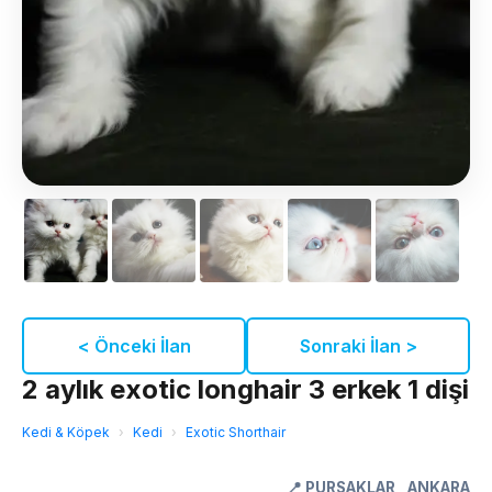
< Önceki İlan
Sonraki İlan >
2 aylık exotic longhair 3 erkek 1 dişi
Kedi & Köpek
›
Kedi
›
Exotic Shorthair
📍
PURSAKLAR
,
ANKARA