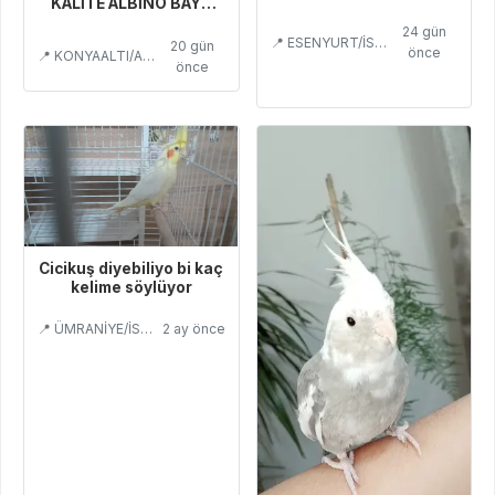
KALİTE ALBİNO BAYB
BEBEK ERKEK YAVRU
24 gün
📍 ESENYURT/İSTANBUL
20 gün
önce
📍 KONYAALTI/ANTALYA
önce
Cicikuş diyebiliyo bi kaç
kelime söylüyor
📍 ÜMRANİYE/İSTANBUL
2 ay önce