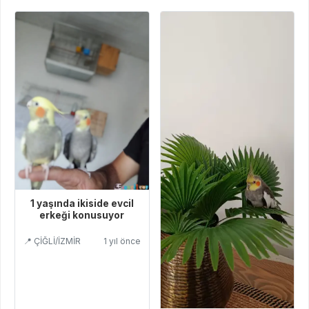
1 yaşında ikiside evcil
erkeği konusuyor
📍 ÇİĞLİ/İZMİR
1 yıl önce