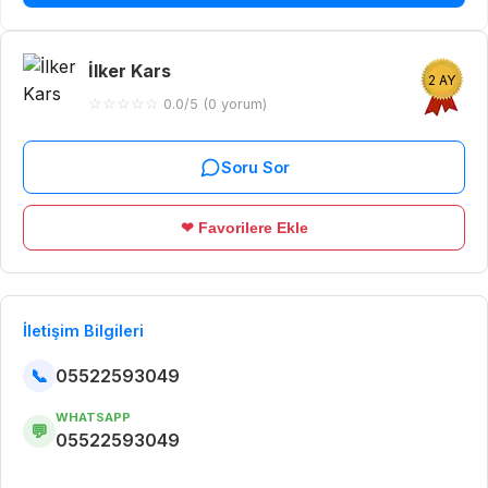
İlker Kars
2 AY
☆
☆
☆
☆
☆
0.0/5 (0 yorum)
Soru Sor
❤ Favorilere Ekle
İletişim Bilgileri
📞
05522593049
WHATSAPP
💬
05522593049