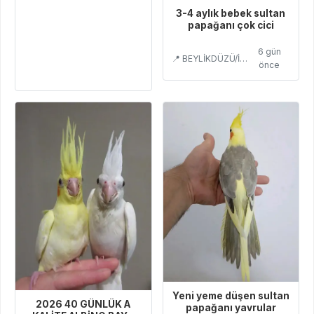
3-4 aylık bebek sultan
papağanı çok cici
6 gün
📍 BEYLİKDÜZÜ/İSTANBUL
önce
Yeni yeme düşen sultan
2026 40 GÜNLÜK A
papağanı yavrular