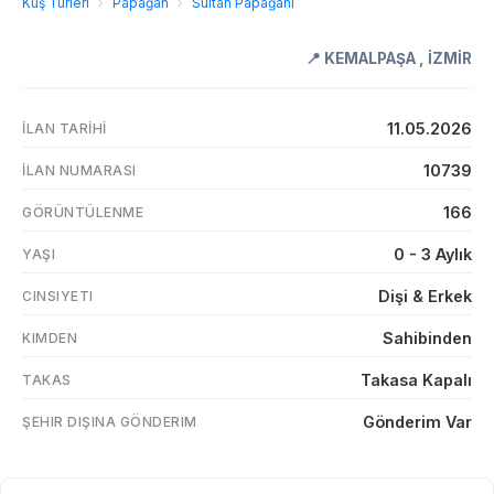
Kuş Türleri
›
Papağan
›
Sultan Papağanı
📍
KEMALPAŞA
,
İZMİR
11.05.2026
İLAN TARIHI
10739
İLAN NUMARASI
166
GÖRÜNTÜLENME
0 - 3 Aylık
YAŞI
Dişi & Erkek
CINSIYETI
Sahibinden
KIMDEN
Takasa Kapalı
TAKAS
Gönderim Var
ŞEHIR DIŞINA GÖNDERIM