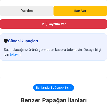
Yardım
İlan Ver
🚩 Şikayetim Var
🛡️
Güvenlik İpuçları
Satın alacağınız ürünü görmeden kapora ödemeyin. Detaylı bilgi
için
tıklayın.
Bunlarıda Beğenebilirsin
Benzer Papağan İlanları