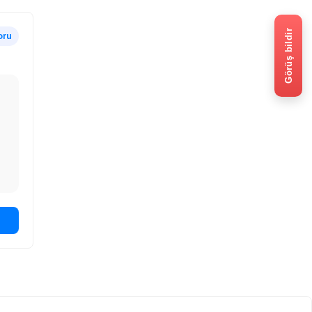
Görüş bildir
oru