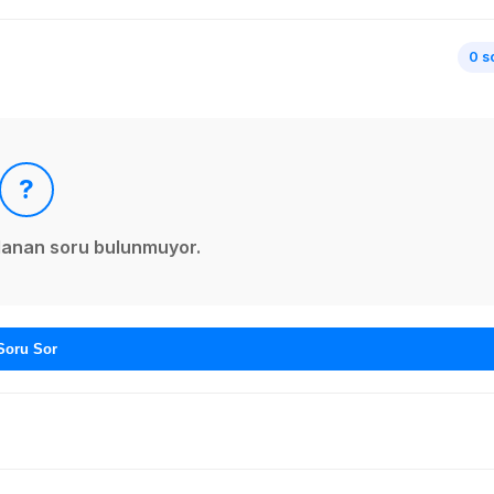
0 s
?
ınlanan soru bulunmuyor.
Soru Sor