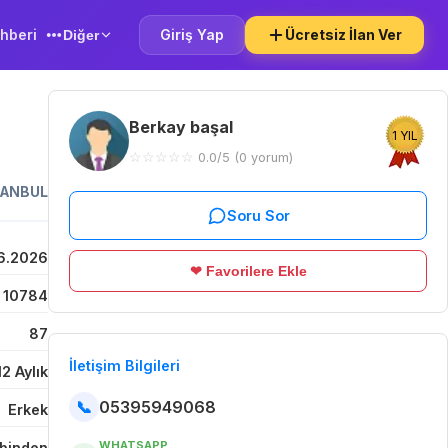
hberi
Giriş Yap
Ücretsiz İlan Ver
Diğer
Berkay başal
1 YIL
☆
☆
☆
☆
☆
0.0/5 (0 yorum)
TANBUL
Soru Sor
6.2026
❤ Favorilere Ekle
10784
87
İletişim Bilgileri
12 Aylık
📞
05395949068
Erkek
WHATSAPP
binden