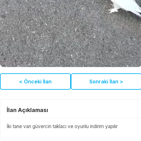
< Önceki İlan
Sonraki İlan >
İlan Açıklaması
İki tane van güvercin taklacı ve oyunlu indirim yapılır