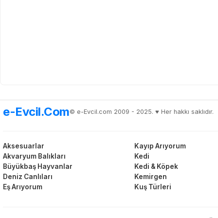
e-Evcil.Com
© e-Evcil.com 2009 - 2025. ♥️ Her hakkı saklıdır.
Aksesuarlar
Kayıp Arıyorum
Akvaryum Balıkları
Kedi
Büyükbaş Hayvanlar
Kedi & Köpek
Deniz Canlıları
Kemirgen
Eş Arıyorum
Kuş Türleri