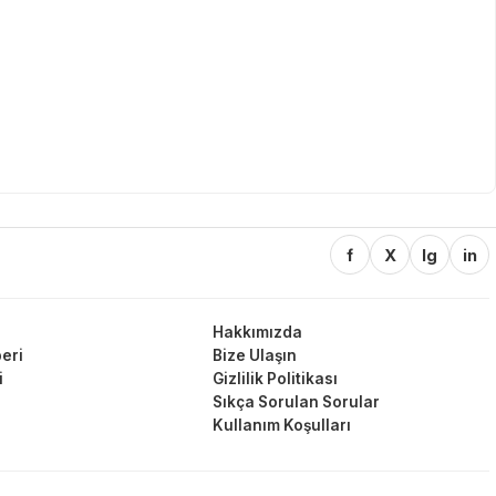
f
X
Ig
in
Hakkımızda
eri
Bize Ulaşın
i
Gizlilik Politikası
Sıkça Sorulan Sorular
Kullanım Koşulları