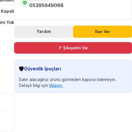
💬
05395949068
 Kapalı
im Yok
Yardım
İlan Ver
🚩 Şikayetim Var
🛡️
Güvenlik İpuçları
Satın alacağınız ürünü görmeden kapora ödemeyin.
Detaylı bilgi için
tıklayın.