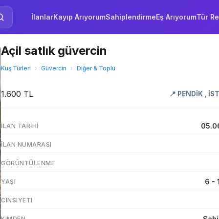
İlanlar
Kayıp Arıyorum
Sahiplendirme
Eş Arıyorum
Tür Re
Açil satlık güvercin
Kuş Türleri
›
Güvercin
›
Diğer & Toplu
1.600 TL
📍
PENDİK
,
İS
05.0
İLAN TARIHI
İLAN NUMARASI
GÖRÜNTÜLENME
6 - 
YAŞI
CINSIYETI
Sahi
KIMDEN