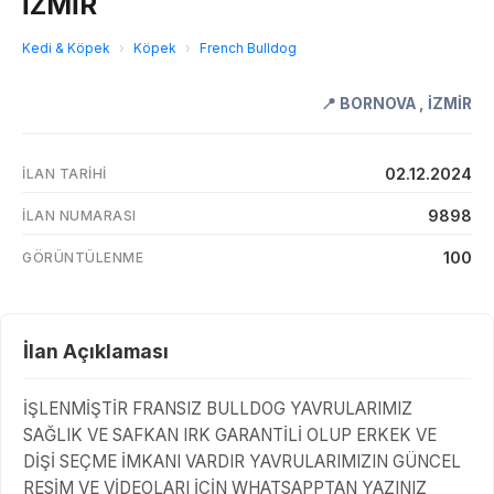
İZMİR
Kedi & Köpek
›
Köpek
›
French Bulldog
📍
BORNOVA
,
İZMİR
02.12.2024
İLAN TARIHI
9898
İLAN NUMARASI
100
GÖRÜNTÜLENME
İlan Açıklaması
İŞLENMİŞTİR FRANSIZ BULLDOG YAVRULARIMIZ
SAĞLIK VE SAFKAN IRK GARANTİLİ OLUP ERKEK VE
DİŞİ SEÇME İMKANI VARDIR YAVRULARIMIZIN GÜNCEL
RESİM VE VİDEOLARI İÇİN WHATSAPPTAN YAZINIZ