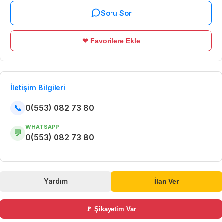
Soru Sor
❤ Favorilere Ekle
İletişim Bilgileri
📞
0(553) 082 73 80
WHATSAPP
💬
0(553) 082 73 80
Yardım
İlan Ver
🚩 Şikayetim Var