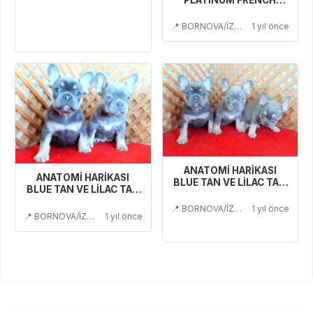
YAVRULAR
📍 BORNOVA/İZMİR
1 yıl önce
ANATOMİ HARİKASI
ANATOMİ HARİKASI
BLUE TAN VE LİLAC TAN
BLUE TAN VE LİLAC TAN
FRENCH BEBEKLER
FRENCH BEBEKLER
İZMİR,
📍 BORNOVA/İZMİR
1 yıl önce
İZMİR.
📍 BORNOVA/İZMİR
1 yıl önce