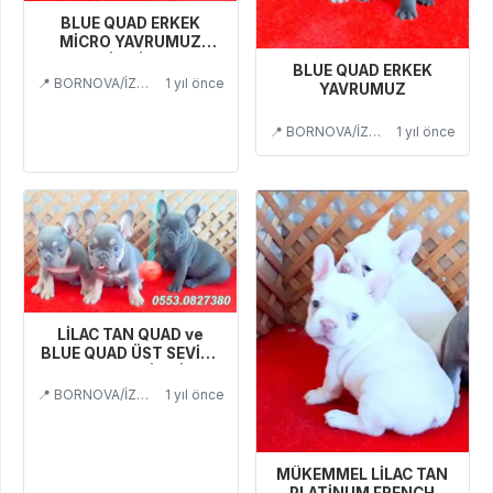
BLUE QUAD ERKEK
MİCRO YAVRUMUZ
İZMİR
BLUE QUAD ERKEK
📍 BORNOVA/İZMİR
1 yıl önce
YAVRUMUZ
📍 BORNOVA/İZMİR
1 yıl önce
LİLAC TAN QUAD ve
BLUE QUAD ÜST SEVİYE
YAVRULAR İZMİR
📍 BORNOVA/İZMİR
1 yıl önce
MÜKEMMEL LİLAC TAN
PLATİNUM FRENCH