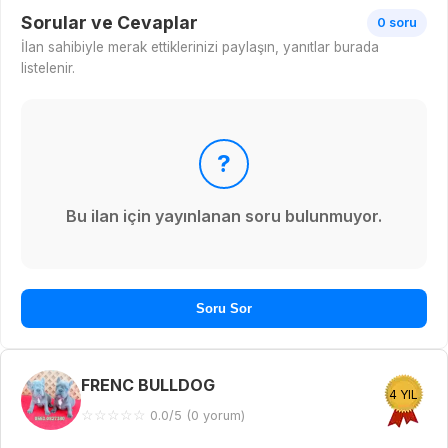
Sorular ve Cevaplar
0 soru
İlan sahibiyle merak ettiklerinizi paylaşın, yanıtlar burada
listelenir.
?
Bu ilan için yayınlanan soru bulunmuyor.
Soru Sor
FRENC BULLDOG
4 YIL
☆
☆
☆
☆
☆
0.0/5 (0 yorum)