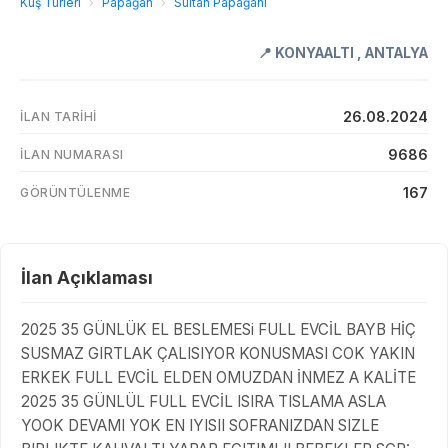
Kuş Türleri
›
Papağan
›
Sultan Papağanı
📍
KONYAALTI
,
ANTALYA
26.08.2024
İLAN TARIHI
9686
İLAN NUMARASI
167
GÖRÜNTÜLENME
İlan Açıklaması
2025 35 GÜNLÜK EL BESLEMESi FULL EVCİL BAYB HİÇ
SUSMAZ GIRTLAK ÇALISIYOR KONUSMASI COK YAKIN
ERKEK FULL EVCİL ELDEN OMUZDAN İNMEZ A KALİTE
2025 35 GÜNLÜL FULL EVCİL ISIRA TISLAMA ASLA
YOOK DEVAMI YOK EN IYISII SOFRANIZDAN SIZLE