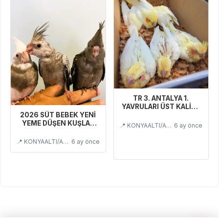
TR 3. ANTALYA 1.
YAVRULARI ÜST KALİTE
2026 SÜT BEBEK YENİ
AL KONUŞTUR SEÇ AL A
YEME DÜŞEN KUŞLAR
KALİTE
📍 KONYAALTI/ANTALYA
6 ay önce
KONUŞTURMALIK
📍 KONYAALTI/ANTALYA
6 ay önce