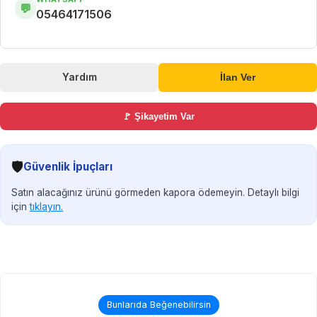
💬
05464171506
Yardım
İlan Ver
🚩 Şikayetim Var
🛡️
Güvenlik İpuçları
Satın alacağınız ürünü görmeden kapora ödemeyin. Detaylı bilgi
için
tıklayın.
Bunlarıda Beğenebilirsin