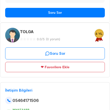
Soru Sor
TOLGA
4 YIL
☆
☆
☆
☆
☆
0.0/5 (0 yorum)
Soru Sor
❤ Favorilere Ekle
İletişim Bilgileri
📞
05464171506
WHATSAPP