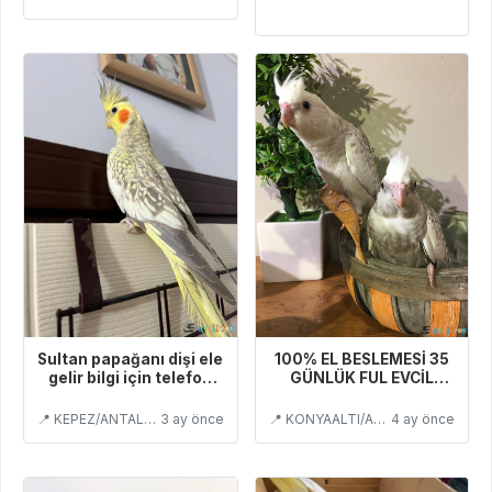
Sultan papağanı dişi ele
100% EL BESLEMESİ 35
gelir bilgi için telefon
GÜNLÜK FUL EVCİL
numası yazılı
YAVRU BAYB MEN
📍 KEPEZ/ANTALYA
3 ay önce
📍 KONYAALTI/ANTALYA
4 ay önce