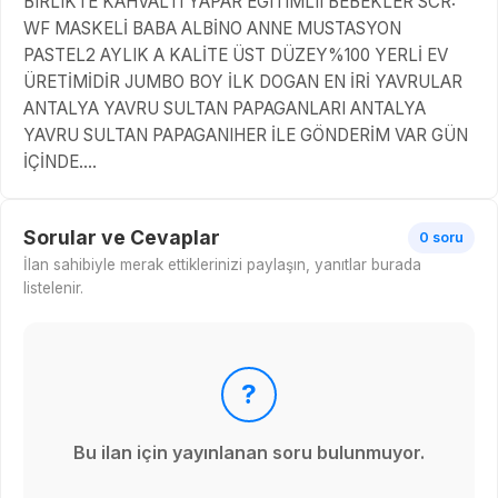
BIRLIKTE KAHVALTI YAPAR EGITIMLII BEBEKLER SCR:
WF MASKELİ BABA ALBİNO ANNE MUSTASYON
PASTEL2 AYLIK A KALİTE ÜST DÜZEY%100 YERLİ EV
ÜRETİMİDİR JUMBO BOY İLK DOGAN EN İRİ YAVRULAR
ANTALYA YAVRU SULTAN PAPAGANLARI ANTALYA
YAVRU SULTAN PAPAGANIHER İLE GÖNDERİM VAR GÜN
İÇİNDE....
Sorular ve Cevaplar
0 soru
İlan sahibiyle merak ettiklerinizi paylaşın, yanıtlar burada
listelenir.
?
Bu ilan için yayınlanan soru bulunmuyor.