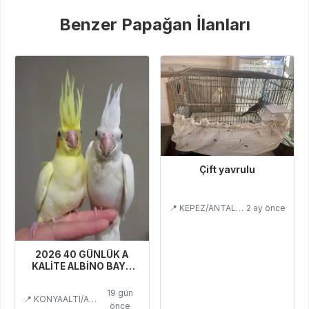
Benzer Papağan İlanları
Çift yavrulu
📍 KEPEZ/ANTALYA
2 ay önce
2026 40 GÜNLÜK A
KALİTE ALBİNO BAYB
BEBEK ERKEK YAVRU
19 gün
📍 KONYAALTI/ANTALYA
önce