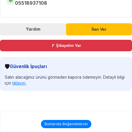
💬
05518937108
Yardım
İlan Ver
🚩 Şikayetim Var
🛡️
Güvenlik İpuçları
Satın alacağınız ürünü görmeden kapora ödemeyin. Detaylı bilgi
için
tıklayın.
Bunlarıda Beğenebilirsin