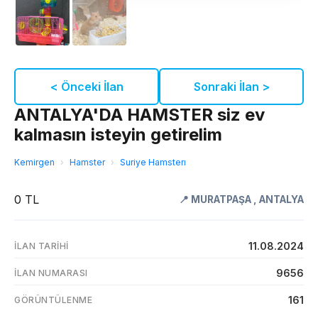
< Önceki İlan
Sonraki İlan >
ANTALYA'DA HAMSTER siz ev
kalmasın isteyin getirelim
Kemirgen
›
Hamster
›
Suriye Hamsterı
0 TL
📍
MURATPAŞA
,
ANTALYA
11.08.2024
İLAN TARIHI
9656
İLAN NUMARASI
161
GÖRÜNTÜLENME