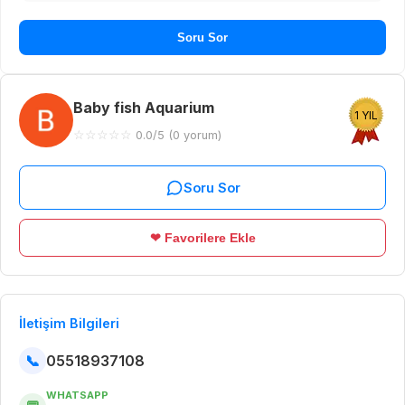
Soru Sor
Baby fish Aquarium
1 YIL
☆
☆
☆
☆
☆
0.0/5 (0 yorum)
Soru Sor
❤ Favorilere Ekle
İletişim Bilgileri
📞
05518937108
WHATSAPP