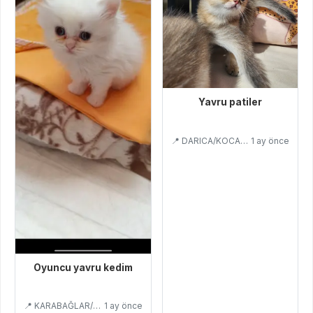
Yavru patiler
📍 DARICA/KOCAELİ
1 ay önce
Oyuncu yavru kedim
📍 KARABAĞLAR/İZMİR
1 ay önce