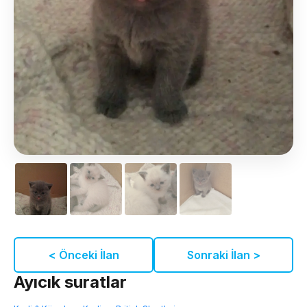
< Önceki İlan
Sonraki İlan >
Ayıcık suratlar