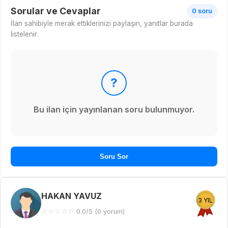
Sorular ve Cevaplar
0 soru
İlan sahibiyle merak ettiklerinizi paylaşın, yanıtlar burada
listelenir.
?
Bu ilan için yayınlanan soru bulunmuyor.
Soru Sor
HAKAN YAVUZ
3 YIL
☆
☆
☆
☆
☆
0.0/5 (0 yorum)