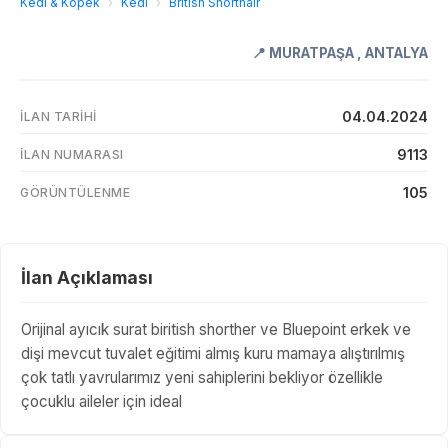
Kedi & Köpek
›
Kedi
›
British Shorthair
📍
MURATPAŞA
,
ANTALYA
04.04.2024
İLAN TARIHI
9113
İLAN NUMARASI
105
GÖRÜNTÜLENME
İlan Açıklaması
Orijinal ayıcık surat biritish shorther ve Bluepoint erkek ve
dişi mevcut tuvalet eğitimi almış kuru mamaya alıştırılmış
çok tatlı yavrularımız yeni sahiplerini bekliyor özellikle
çocuklu aileler için ideal