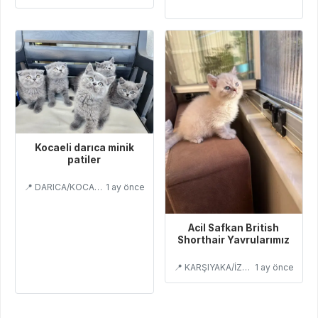
Kocaeli darıca minik
patiler
📍 DARICA/KOCAELİ
1 ay önce
Acil Safkan British
Shorthair Yavrularımız
📍 KARŞIYAKA/İZMİR
1 ay önce