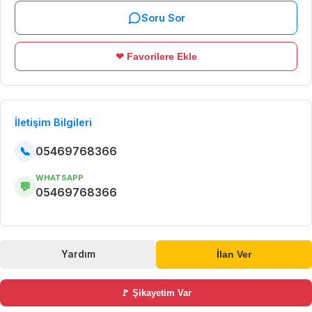
Soru Sor
❤ Favorilere Ekle
İletişim Bilgileri
📞
05469768366
WHATSAPP
💬
05469768366
Yardım
İlan Ver
🚩 Şikayetim Var