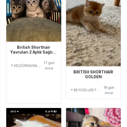
British Shorthair
Yavruları 2 Aylık Sağlıklı
Ve Oyuncu
17 gün
📍 KEÇİÖREN/ANKARA
önce
BRİTİSH SHORTHAİR
GOLDEN
18 gün
📍 BEYOĞLU/İSTANBUL
önce