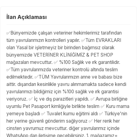
İlan Açıklaması
✅Bünyemizde çalışan veteriner hekimlerimiz tarafından
tüm yavrularımızın kontrolleri yapılır. ✅Tüm EVRAKLARI
olan Yasal bir işletmeyiz bir birinden bağımsız olarak
bünyemizde VETERİNER KLİNİĞİMİZ & PET SHOP
mağazaları mevcuttur. ✅ %100 Sağlık ve ırk garantilidir.
✅Tüm yavrularımızda veteriner kontrolü altında teslim
edilmektedir. ✅TÜM Yavrularımızın anne ve babası bize
aittir. dışarıdan kesinlikle yavru alınmamakta sadece kendi
yavrularımızı bildiğimiz için %100 sağlık ve ırk garantisi
veriyoruz. ✅ İç ve dış parazitleri yapıldı. ✅ Avrupa birliğine
uyumlu Pet Pasaport kimliğiyle birlikte teslim ✅ Kuru mama
yemeye başladı ✅ Tuvalet kumu eğitimi aldı ✅ Türkiye'nin
her yerine güvenli gönderim sağlıyoruz ✅ Her renk her
cinsten yavrumuz mevcuttur. diğer yavrularımız içinde
WhatsApp dan iletişime geçebilirsiniz. 1. mağazamız=