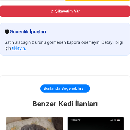
🚩 Şikayetim Var
🛡️
Güvenlik İpuçları
Satın alacağınız ürünü görmeden kapora ödemeyin. Detaylı bilgi
için
tıklayın.
Bunlarıda Beğenebilirsin
Benzer Kedi İlanları