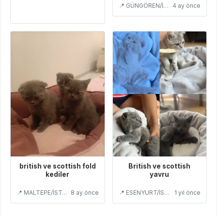
📍 GÜNGÖREN/İSTANBUL
4 ay önce
british ve scottish fold
British ve scottish
kediler
yavru
📍 MALTEPE/İSTANBUL
8 ay önce
📍 ESENYURT/İSTANBUL
1 yıl önce