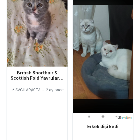
British Shorthair &
Scottish Fold Yavruları –
Özel Renkler / Ev O
📍 AVCILAR/İSTANBUL
2 ay önce
Erkek dişi kedi