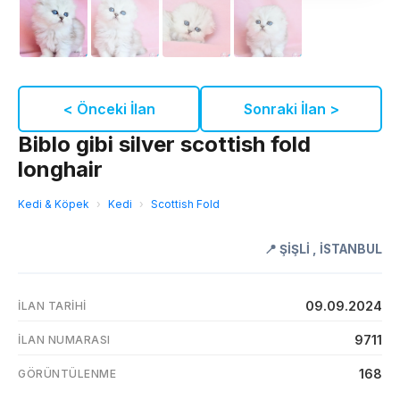
< Önceki İlan
Sonraki İlan >
Biblo gibi silver scottish fold
longhair
Kedi & Köpek
›
Kedi
›
Scottish Fold
📍
ŞİŞLİ
,
İSTANBUL
09.09.2024
İLAN TARIHI
9711
İLAN NUMARASI
168
GÖRÜNTÜLENME