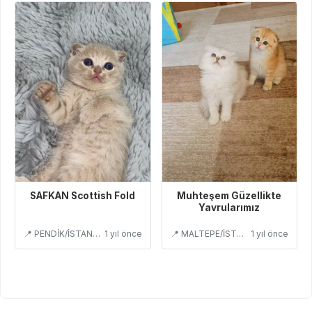
SAFKAN Scottish Fold
Muhteşem Güzellikte
Yavrularımız
📍 PENDİK/İSTANBUL
1 yıl önce
📍 MALTEPE/İSTANBUL
1 yıl önce