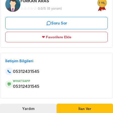
FURKAN ARAS
1 YIL
☆
☆
☆
☆
☆
0.0/5 (0 yorum)
Soru Sor
❤ Favorilere Ekle
İletişim Bilgileri
📞
05312431545
WHATSAPP
💬
05312431545
Yardım
İlan Ver