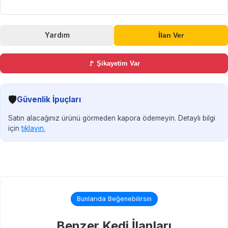
Yardım
İlan Ver
🚩 Şikayetim Var
🛡️
Güvenlik İpuçları
Satın alacağınız ürünü görmeden kapora ödemeyin. Detaylı bilgi
için
tıklayın.
Bunlarıda Beğenebilirsin
Benzer Kedi İlanları