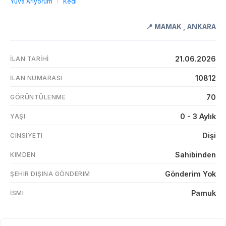
Yuva Arıyorum
›
Kedi
📍
MAMAK
,
ANKARA
21.06.2026
İLAN TARIHI
10812
İLAN NUMARASI
70
GÖRÜNTÜLENME
0 - 3 Aylık
YAŞI
Dişi
CINSIYETI
Sahibinden
KIMDEN
Gönderim Yok
ŞEHIR DIŞINA GÖNDERIM
Pamuk
İSMI