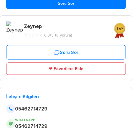
Soru Sor
Zeynep
1 AY
☆
☆
☆
☆
☆
0.0/5 (0 yorum)
Soru Sor
❤ Favorilere Ekle
İletişim Bilgileri
📞
05462714729
WHATSAPP
💬
05462714729