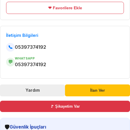
❤ Favorilere Ekle
İletişim Bilgileri
📞
05397374192
WHATSAPP
💬
05397374192
Yardım
İlan Ver
🚩 Şikayetim Var
🛡️
Güvenlik İpuçları