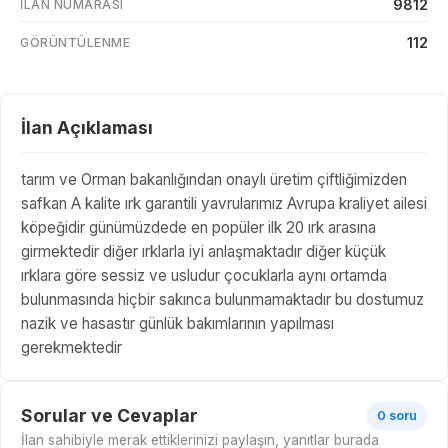
9812
İLAN NUMARASI
112
GÖRÜNTÜLENME
İlan Açıklaması
tarım ve Orman bakanlığından onaylı üretim çiftliğimizden
safkan A kalite ırk garantili yavrularımız Avrupa kraliyet ailesi
köpeğidir günümüzdede en popüler ilk 20 ırk arasına
girmektedir diğer ırklarla iyi anlaşmaktadır diğer küçük
ırklara göre sessiz ve usludur çocuklarla aynı ortamda
bulunmasında hiçbir sakınca bulunmamaktadır bu dostumuz
nazik ve hasastır günlük bakımlarının yapılması
gerekmektedir
Sorular ve Cevaplar
0 soru
İlan sahibiyle merak ettiklerinizi paylaşın, yanıtlar burada