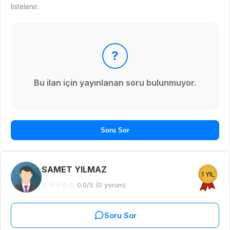
listelenir.
?
Bu ilan için yayınlanan soru bulunmuyor.
Soru Sor
SAMET YILMAZ
1 YIL
☆
☆
☆
☆
☆
0.0/5 (0 yorum)
Soru Sor