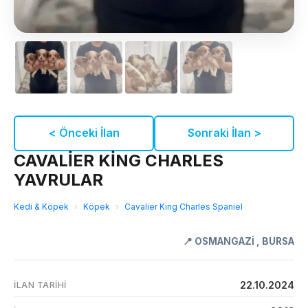
< Önceki İlan
Sonraki İlan >
CAVALİER KİNG CHARLES
YAVRULAR
Kedi & Köpek
›
Köpek
›
Cavalier King Charles Spaniel
📍
OSMANGAZİ
,
BURSA
22.10.2024
İLAN TARIHI