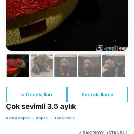
< Önceki İlan
Sonraki İlan >
Çok sevimli 3.5 aylık
Kedi & Köpek
›
Köpek
›
Toy Poodle
📍
BAKIRKÖY
,
İSTANBUL