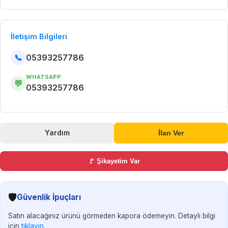
İletişim Bilgileri
📞
05393257786
WHATSAPP
💬
05393257786
Yardım
İlan Ver
🚩 Şikayetim Var
🛡️
Güvenlik İpuçları
Satın alacağınız ürünü görmeden kapora ödemeyin. Detaylı bilgi
için
tıklayın.