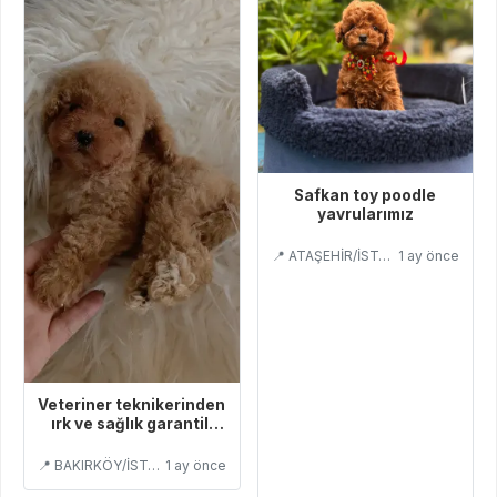
Safkan toy poodle
yavrularımız
📍 ATAŞEHİR/İSTANBUL
1 ay önce
Veteriner teknikerinden
ırk ve sağlık garantili
Toy Poodle
📍 BAKIRKÖY/İSTANBUL
1 ay önce