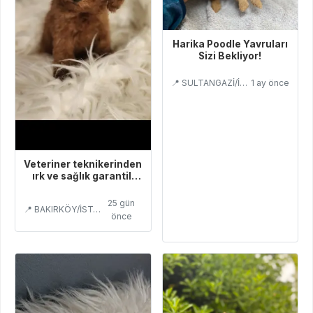
Harika Poodle Yavruları
Sizi Bekliyor!
📍 SULTANGAZİ/İSTANBUL
1 ay önce
Veteriner teknikerinden
ırk ve sağlık garantili
Toy Poodle
25 gün
📍 BAKIRKÖY/İSTANBUL
önce