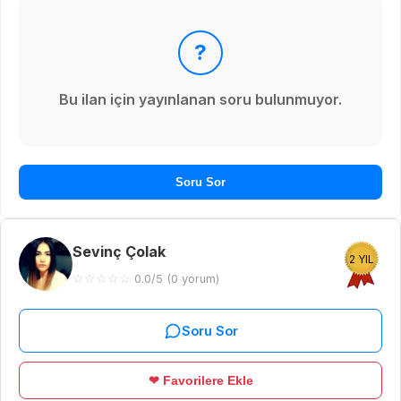
?
Bu ilan için yayınlanan soru bulunmuyor.
Soru Sor
Sevinç Çolak
2 YIL
☆
☆
☆
☆
☆
0.0/5 (0 yorum)
Soru Sor
❤ Favorilere Ekle