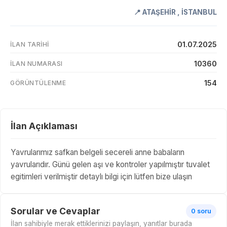
📍
ATAŞEHİR
,
İSTANBUL
01.07.2025
İLAN TARIHI
10360
İLAN NUMARASI
154
GÖRÜNTÜLENME
İlan Açıklaması
Yavrularımız safkan belgeli secereli anne babaların
yavrularıdır. Günü gelen aşı ve kontroler yapılmıştır tuvalet
egitimleri verilmiştir detaylı bilgi için lütfen bize ulaşın
Sorular ve Cevaplar
0 soru
İlan sahibiyle merak ettiklerinizi paylaşın, yanıtlar burada