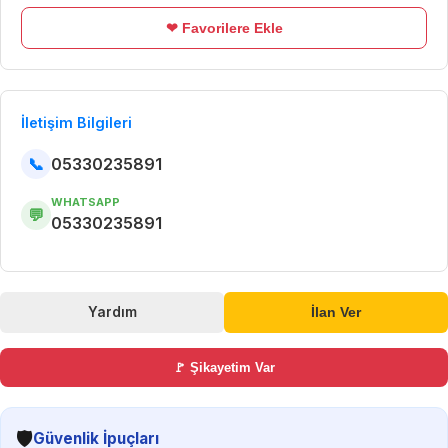
❤ Favorilere Ekle
İletişim Bilgileri
📞
05330235891
WHATSAPP
💬
05330235891
Yardım
İlan Ver
🚩 Şikayetim Var
🛡️
Güvenlik İpuçları