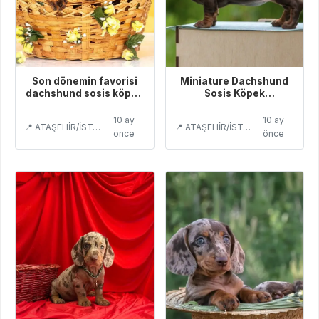
Son dönemin favorisi
Miniature Dachshund
dachshund sosis köpek
Sosis Köpek
yavrularımız
Bebeklerimiz
10 ay
10 ay
📍 ATAŞEHİR/İSTANBUL
📍 ATAŞEHİR/İSTANBUL
önce
önce