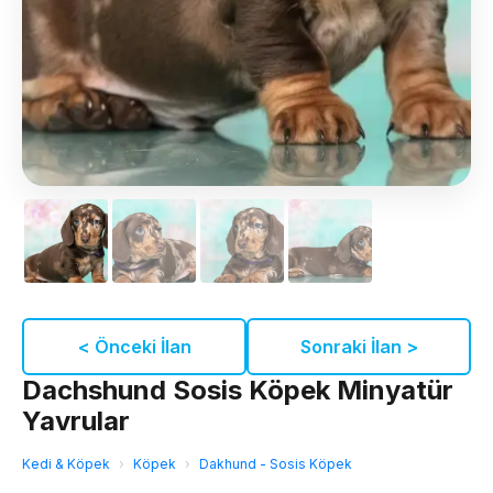
< Önceki İlan
Sonraki İlan >
Dachshund Sosis Köpek Minyatür
Yavrular
Kedi & Köpek
›
Köpek
›
Dakhund - Sosis Köpek