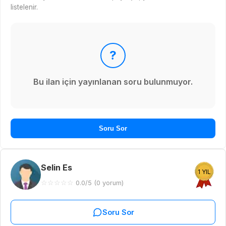
listelenir.
?
Bu ilan için yayınlanan soru bulunmuyor.
Soru Sor
Selin Es
1 YIL
☆
☆
☆
☆
☆
0.0/5 (0 yorum)
Soru Sor