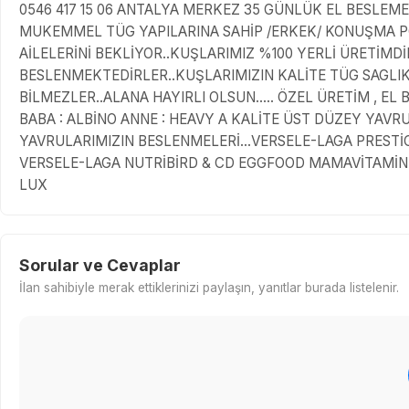
0546 417 15 06 ANTALYA MERKEZ 35 GÜNLÜK EL BESLEMESİ 
MUKEMMEL TÜG YAPILARINA SAHİP /ERKEK/ KONUŞMA P
AİLELERİNİ BEKLİYOR..KUŞLARIMIZ %100 YERLİ ÜRETİMDİ
BESLENMEKTEDİRLER..KUŞLARIMIZIN KALİTE TÜG SAGLIK
BİLMEZLER..ALANA HAYIRLI OLSUN..... ÖZEL ÜRETİM , E
BABA : ALBİNO ANNE : HEAVY A KALİTE ÜST DÜZEY YAVR
YAVRULARIMIZIN BESLENMELERİ...VERSELE-LAGA PRESTİ
VERSELE-LAGA NUTRİBİRD & CD EGGFOOD MAMAVİTAMİN 
LUX
Sorular ve Cevaplar
İlan sahibiyle merak ettiklerinizi paylaşın, yanıtlar burada listelenir.