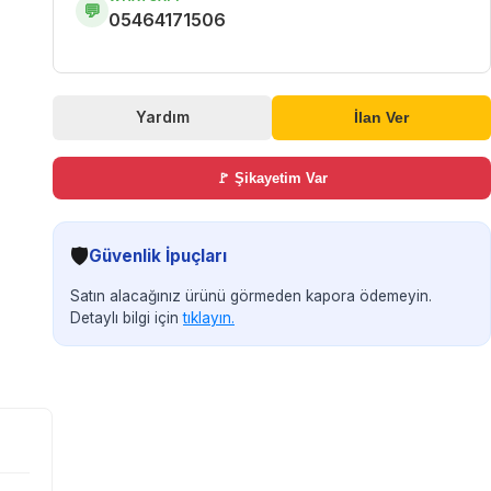
💬
05464171506
Yardım
İlan Ver
🚩 Şikayetim Var
🛡️
Güvenlik İpuçları
Satın alacağınız ürünü görmeden kapora ödemeyin.
Detaylı bilgi için
tıklayın.