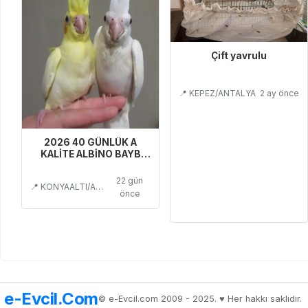
Çift yavrulu
📍 KEPEZ/ANTALYA
2 ay önce
2026 40 GÜNLÜK A
KALİTE ALBİNO BAYB
BEBEK ERKEK YAVRU
22 gün
📍 KONYAALTI/ANTALYA
önce
e-Evcil.Com
© e-Evcil.com 2009 - 2025. ♥️ Her hakkı saklıdır.