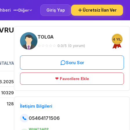
hberi
Giriş Yap
Ücretsiz İlan Ver
Diğer
AVRU
TOLGA
4 YIL
☆
☆
☆
☆
☆
0.0/5 (0 yorum)
Soru Sor
NTALYA
❤ Favorilere Ekle
6.2025
10329
128
İletişim Bilgileri
📞
05464171506
WHATSAPP