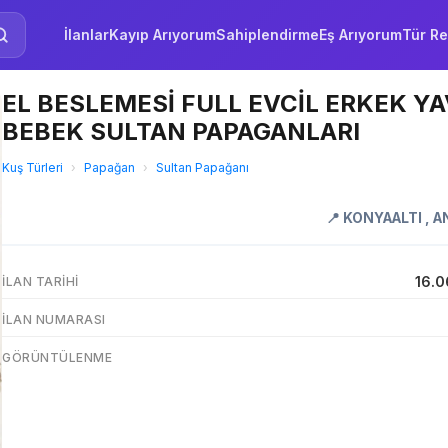
İlanlar
Kayıp Arıyorum
Sahiplendirme
Eş Arıyorum
Tür Re
EL BESLEMESİ FULL EVCİL ERKEK Y
BEBEK SULTAN PAPAGANLARI
Kuş Türleri
›
Papağan
›
Sultan Papağanı
📍
KONYAALTI
,
A
16.0
İLAN TARIHI
İLAN NUMARASI
GÖRÜNTÜLENME