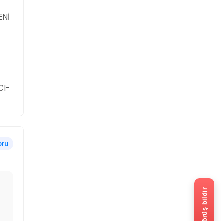
ENİ
A
CI-
oru
Görüş bildir