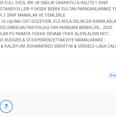
FULL EVCİL IRK VE SAGLIK GARANTİLİ A KALİTE 1. SINIF
OTANSİYELLERİ YÜKSEK BEBEK SULTAN PAPAGANLARIMIZ Y
R..1. SINIF MAMALAR VE YEMLERLE
 OLUŞUMU ÜST DÜZEYDİR..ELE KOLA GELİRLER ISIRMA ASL
L BESLEMESİ,MUTASYON,SULTAN PAPAGANI BEBEKLER... 2025
ULAR PU PARAYA YOKKK DEVAMI YOKK ALDIN ALDIN NOT :
GE BUDGIES & G1 EXPERİENCE?TAKVİYE MAMALARIMIZ :
& KALSİYUM :RÖHMNFRİED GERVİT-W & VERSELE-LAGA CAL
0 s
?