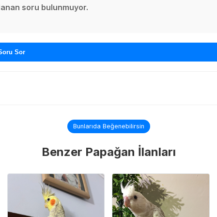
ınlanan soru bulunmuyor.
Soru Sor
Bunlarıda Beğenebilirsin
Benzer Papağan İlanları