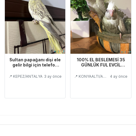
Sultan papağanı dişi ele
100% EL BESLEMESİ 35
gelir bilgi için telefon
GÜNLÜK FUL EVCİL
numası yazılı
YAVRU BAYB MEN
📍 KEPEZ/ANTALYA
3 ay önce
📍 KONYAALTI/ANTALYA
4 ay önce