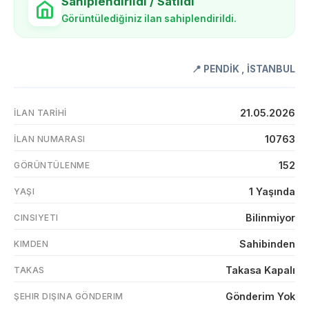
Sahiplendirildi / Satıldı
Görüntülediğiniz ilan sahiplendirildi.
📍
PENDİK
,
İSTANBUL
21.05.2026
İLAN TARIHI
10763
İLAN NUMARASI
152
GÖRÜNTÜLENME
1 Yaşında
YAŞI
Bilinmiyor
CINSIYETI
Sahibinden
KIMDEN
Takasa Kapalı
TAKAS
Gönderim Yok
ŞEHIR DIŞINA GÖNDERIM