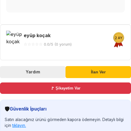
eyüp koçak
2 AY
☆
☆
☆
☆
☆
0.0/5 (0 yorum)
Yardım
İlan Ver
🚩 Şikayetim Var
🛡️
Güvenlik İpuçları
Satın alacağınız ürünü görmeden kapora ödemeyin. Detaylı bilgi
için
tıklayın.