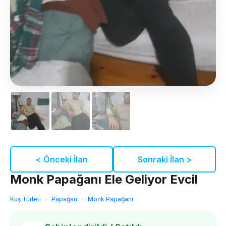
< Önceki İlan
Sonraki İlan >
Monk Papağanı Ele Geliyor Evcil
Kuş Türleri
›
Papağan
›
Monk Papağanı