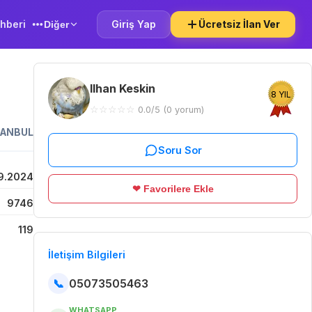
hberi
Giriş Yap
Ücretsiz İlan Ver
Diğer
Ilhan Keskin
8 YIL
☆
☆
☆
☆
☆
0.0/5 (0 yorum)
TANBUL
Soru Sor
9.2024
❤ Favorilere Ekle
9746
119
İletişim Bilgileri
📞
05073505463
WHATSAPP