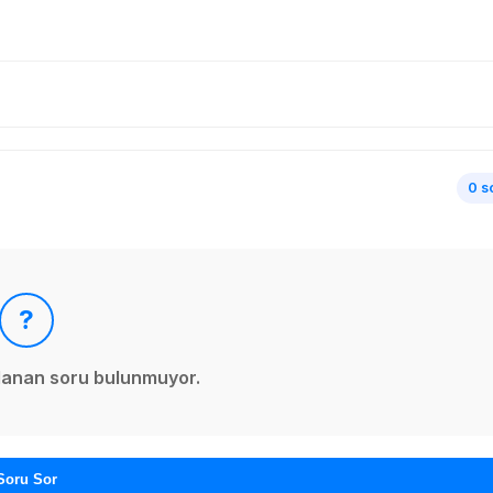
0 s
?
ınlanan soru bulunmuyor.
Soru Sor