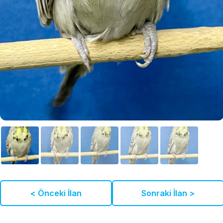
< Önceki İlan
Sonraki İlan >