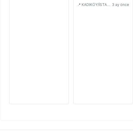
📍 KADIKÖY/İSTANBUL
3 ay önce