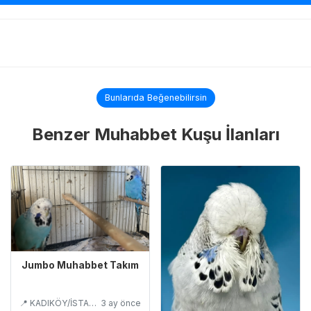
Bunlarıda Beğenebilirsin
Benzer Muhabbet Kuşu İlanları
Jumbo Muhabbet Takım
📍 KADIKÖY/İSTANBUL
3 ay önce