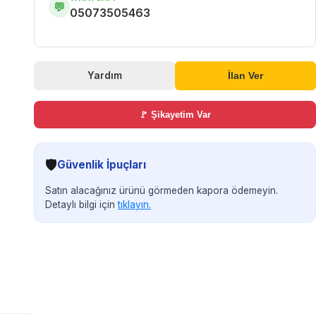
💬
05073505463
Yardım
İlan Ver
🚩 Şikayetim Var
🛡️
Güvenlik İpuçları
Satın alacağınız ürünü görmeden kapora ödemeyin.
Detaylı bilgi için
tıklayın.