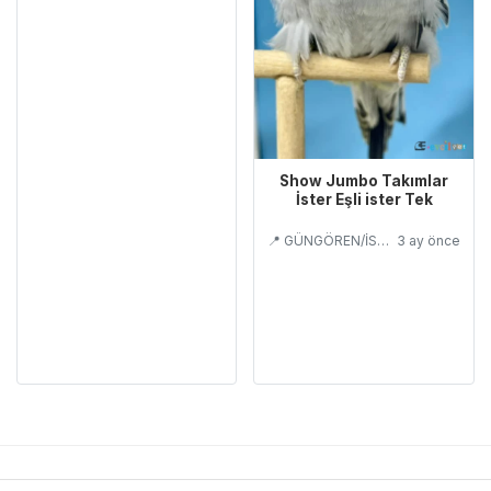
Show Jumbo Takımlar
İster Eşli ister Tek
📍 GÜNGÖREN/İSTANBUL
3 ay önce