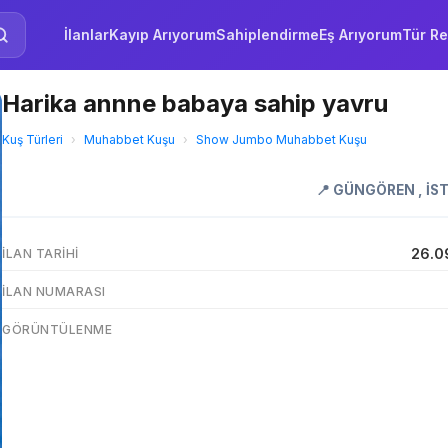
İlanlar
Kayıp Arıyorum
Sahiplendirme
Eş Arıyorum
Tür Re
Harika annne babaya sahip yavru
Kuş Türleri
›
Muhabbet Kuşu
›
Show Jumbo Muhabbet Kuşu
📍
GÜNGÖREN
,
İS
26.0
İLAN TARIHI
İLAN NUMARASI
GÖRÜNTÜLENME