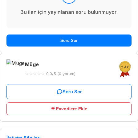
Bu ilan için yayınlanan soru bulunmuyor.
Soru Sor
Müge
2 AY
☆
☆
☆
☆
☆
0.0/5 (0 yorum)
Soru Sor
❤ Favorilere Ekle
İletişim Bilgileri