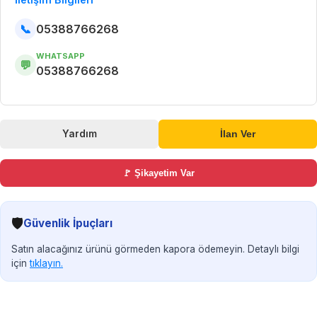
📞
05388766268
WHATSAPP
💬
05388766268
Yardım
İlan Ver
🚩 Şikayetim Var
🛡️
Güvenlik İpuçları
Satın alacağınız ürünü görmeden kapora ödemeyin. Detaylı bilgi
için
tıklayın.