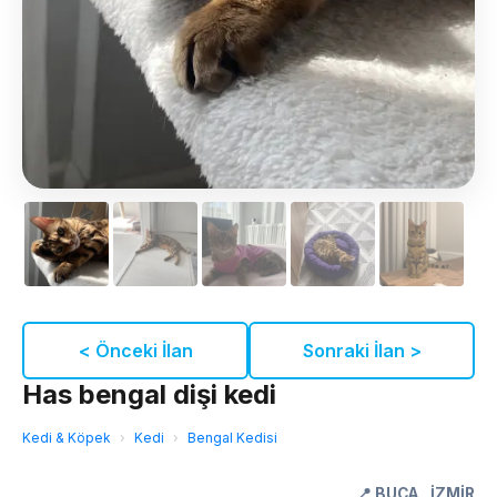
< Önceki İlan
Sonraki İlan >
Has bengal dişi kedi
Kedi & Köpek
›
Kedi
›
Bengal Kedisi
📍
BUCA
,
İZMİR