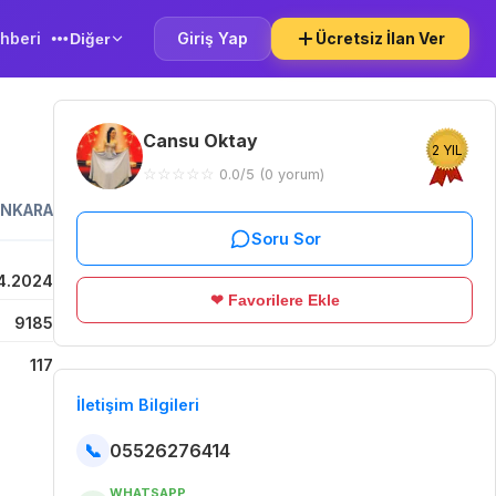
hberi
Giriş Yap
Ücretsiz İlan Ver
Diğer
Cansu Oktay
2 YIL
☆
☆
☆
☆
☆
0.0/5 (0 yorum)
ANKARA
Soru Sor
4.2024
❤ Favorilere Ekle
9185
117
İletişim Bilgileri
📞
05526276414
WHATSAPP