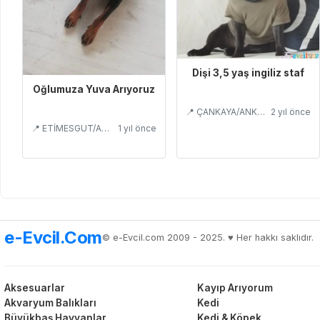
Dişi 3,5 yaş ingiliz staf
Oğlumuza Yuva Arıyoruz
📍 ÇANKAYA/ANKARA
2 yıl önce
📍 ETİMESGUT/ANKARA
1 yıl önce
e-Evcil.Com
© e-Evcil.com 2009 - 2025. ♥️ Her hakkı saklıdır.
Aksesuarlar
Kayıp Arıyorum
Akvaryum Balıkları
Kedi
Büyükbaş Hayvanlar
Kedi & Köpek