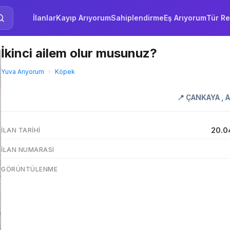
İlanlar
Kayıp Arıyorum
Sahiplendirme
Eş Arıyorum
Tür Re
İkinci ailem olur musunuz?
Yuva Arıyorum
›
Köpek
📍
ÇANKAYA
,
20.0
İLAN TARIHI
İLAN NUMARASI
GÖRÜNTÜLENME