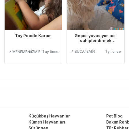
Geçici yuvasıyım acil
Toy Poodle Karam
sahiplendirmek
istiyorum
📍 BUCA/İZMİR
1 yıl önce
📍 MENEMEN/İZMİR
11 ay önce
Küçükbaş Hayvanlar
Pet Blog
Kümes Hayvanları
Bakım Rehb
Sürüngen
Tür Rehber