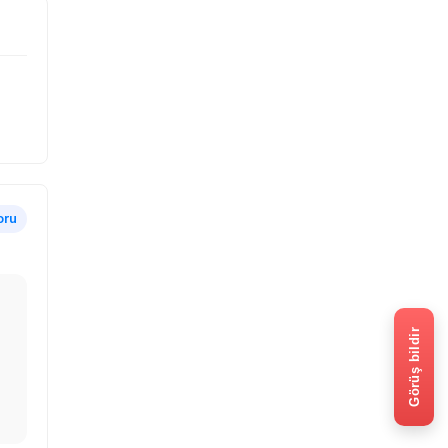
oru
Görüş bildir