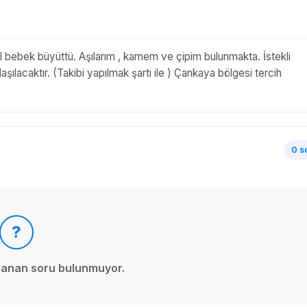
 bebek büyüttü. Aşılarım , karnem ve çipim bulunmakta. İstekli
şılacaktır. (Takibi yapılmak şartı ile ) Çankaya bölgesi tercih
0 s
?
ınlanan soru bulunmuyor.