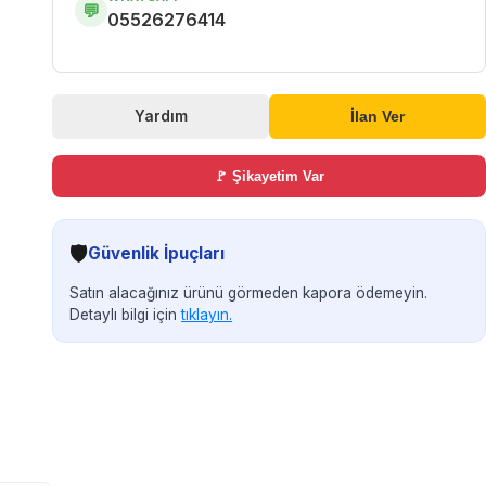
💬
05526276414
Yardım
İlan Ver
🚩 Şikayetim Var
🛡️
Güvenlik İpuçları
Satın alacağınız ürünü görmeden kapora ödemeyin.
Detaylı bilgi için
tıklayın.