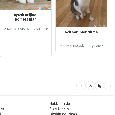
Ayıcık orijinal
pomeranian
📍 KADIKÖY/İSTANBUL
2 yıl önce
acil sahiplendirme
📍 KEMALPAŞA/İZMİR
2 yıl önce
f
X
Ig
in
Hakkımızda
eri
Bize Ulaşın
i
Gizlilik Politikası