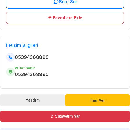
Soru Sor
❤ Favorilere Ekle
İletişim Bilgileri
📞
05394368890
WHATSAPP
💬
05394368890
Yardım
İlan Ver
🚩 Şikayetim Var