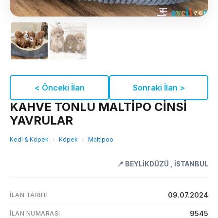
< Önceki İlan
Sonraki İlan >
KAHVE TONLU MALTİPO CİNSİ
YAVRULAR
Kedi & Köpek
›
Köpek
›
Maltipoo
📍
BEYLİKDÜZÜ
,
İSTANBUL
09.07.2024
İLAN TARIHI
9545
İLAN NUMARASI