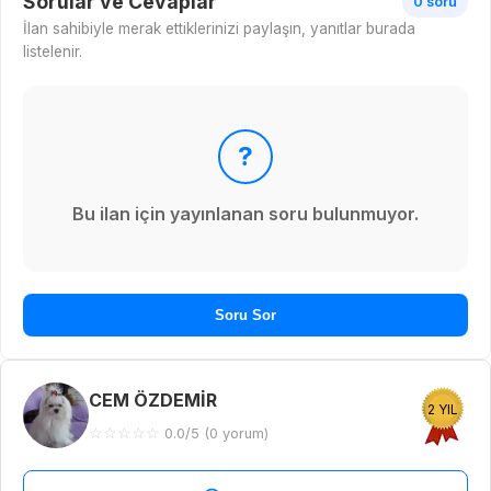
Sorular ve Cevaplar
0 soru
İlan sahibiyle merak ettiklerinizi paylaşın, yanıtlar burada
listelenir.
?
Bu ilan için yayınlanan soru bulunmuyor.
Soru Sor
CEM ÖZDEMİR
2 YIL
☆
☆
☆
☆
☆
0.0/5 (0 yorum)