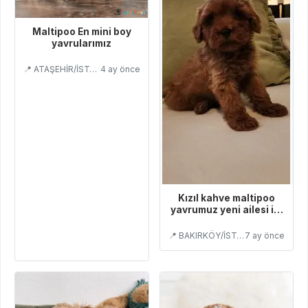
Maltipoo En mini boy
yavrularımız
📍 ATAŞEHİR/İSTANBUL
4 ay önce
Kızıl kahve maltipoo
yavrumuz yeni ailesi ile
tanışmaya hazır
📍 BAKIRKÖY/İSTANBUL
7 ay önce