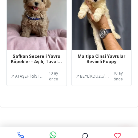
Safkan Secereli Yavru
Maltipo Cinsi Yavrular
Köpekler – Aşılı, Tuvalet
Sevimli Puppy
Eğitimli
10 ay
10 ay
📍 ATAŞEHİR/İSTANBUL
📍 BEYLİKDÜZÜ/İSTANBUL
önce
önce