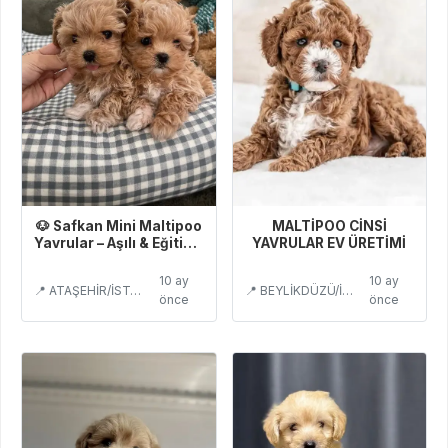
🐶 Safkan Mini Maltipoo
MALTİPOO CİNSİ
Yavrular – Aşılı & Eğitimli
YAVRULAR EV ÜRETİMİ
Satılık
10 ay
10 ay
📍 ATAŞEHİR/İSTANBUL
📍 BEYLİKDÜZÜ/İSTANBUL
önce
önce