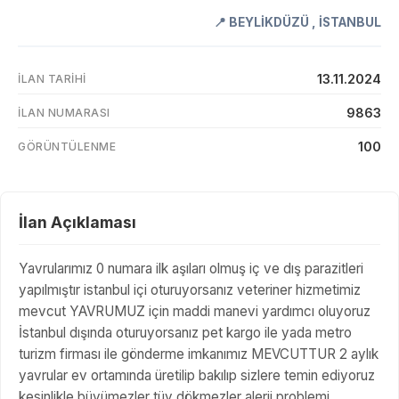
📍
BEYLİKDÜZÜ
,
İSTANBUL
13.11.2024
İLAN TARIHI
9863
İLAN NUMARASI
100
GÖRÜNTÜLENME
İlan Açıklaması
Yavrularımız 0 numara ilk aşıları olmuş iç ve dış parazitleri
yapılmıştır istanbul içi oturuyorsanız veteriner hizmetimiz
mevcut YAVRUMUZ için maddi manevi yardımcı oluyoruz
İstanbul dışında oturuyorsanız pet kargo ile yada metro
turizm firması ile gönderme imkanımız MEVCUTTUR 2 aylık
yavrular ev ortamında üretilip bakılıp sizlere temin ediyoruz
kesinlikle büyümezler tüy dökmezler alerji problemi