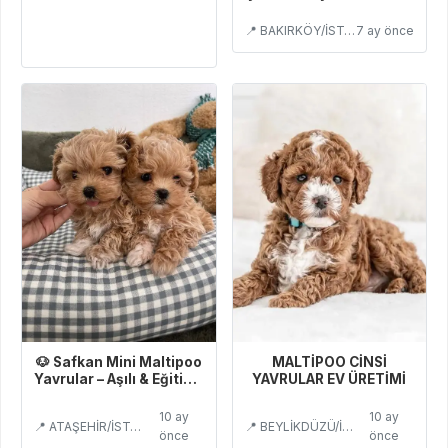
tanışmaya hazır
📍 BAKIRKÖY/İSTANBUL
7 ay önce
🐶 Safkan Mini Maltipoo
MALTİPOO CİNSİ
Yavrular – Aşılı & Eğitimli
YAVRULAR EV ÜRETİMİ
Satılık
10 ay
10 ay
📍 ATAŞEHİR/İSTANBUL
📍 BEYLİKDÜZÜ/İSTANBUL
önce
önce