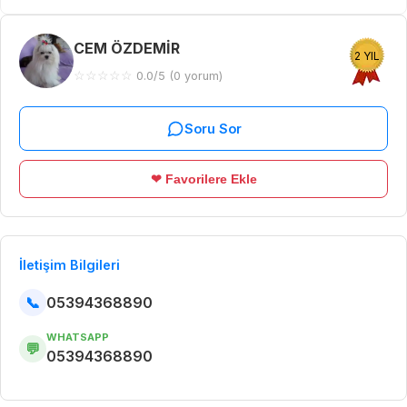
CEM ÖZDEMİR
2 YIL
☆
☆
☆
☆
☆
0.0/5 (0 yorum)
Soru Sor
❤ Favorilere Ekle
İletişim Bilgileri
📞
05394368890
WHATSAPP
💬
05394368890