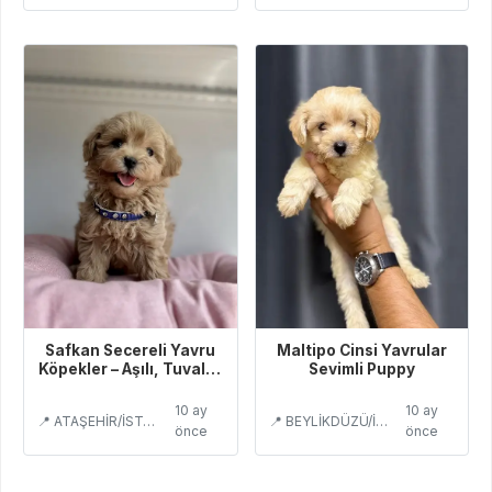
Safkan Secereli Yavru
Maltipo Cinsi Yavrular
Köpekler – Aşılı, Tuvalet
Sevimli Puppy
Eğitimli
10 ay
10 ay
📍 ATAŞEHİR/İSTANBUL
📍 BEYLİKDÜZÜ/İSTANBUL
önce
önce