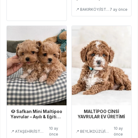
tanışmaya hazır
📍 BAKIRKÖY/İSTANBUL
7 ay önce
🐶 Safkan Mini Maltipoo
MALTİPOO CİNSİ
Yavrular – Aşılı & Eğitimli
YAVRULAR EV ÜRETİMİ
Satılık
10 ay
10 ay
📍 ATAŞEHİR/İSTANBUL
📍 BEYLİKDÜZÜ/İSTANBUL
önce
önce