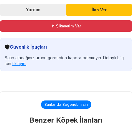
Yardım
İlan Ver
🚩 Şikayetim Var
🛡️
Güvenlik İpuçları
Satın alacağınız ürünü görmeden kapora ödemeyin. Detaylı bilgi
için
tıklayın.
Bunlarıda Beğenebilirsin
Benzer Köpek İlanları