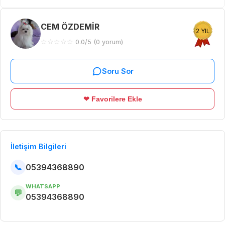
CEM ÖZDEMİR
2 YIL
☆
☆
☆
☆
☆
0.0/5 (0 yorum)
Soru Sor
❤ Favorilere Ekle
İletişim Bilgileri
📞
05394368890
WHATSAPP
💬
05394368890