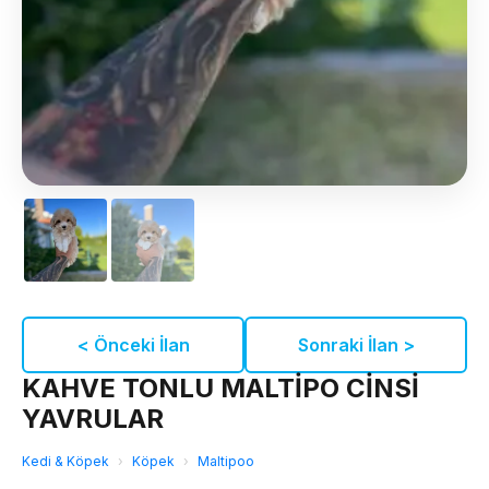
< Önceki İlan
Sonraki İlan >
KAHVE TONLU MALTİPO CİNSİ
YAVRULAR
Kedi & Köpek
›
Köpek
›
Maltipoo