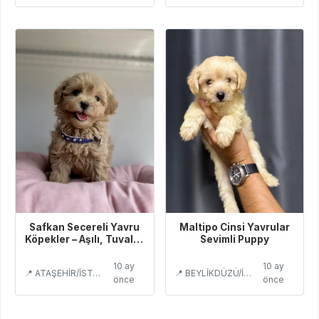
Safkan Secereli Yavru
Maltipo Cinsi Yavrular
Köpekler – Aşılı, Tuvalet
Sevimli Puppy
Eğitimli
10 ay
10 ay
📍 ATAŞEHİR/İSTANBUL
📍 BEYLİKDÜZÜ/İSTANBUL
önce
önce