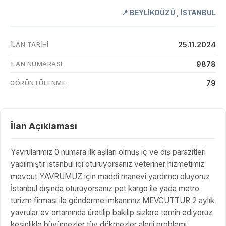
📍
BEYLİKDÜZÜ
,
İSTANBUL
25.11.2024
İLAN TARIHI
9878
İLAN NUMARASI
79
GÖRÜNTÜLENME
İlan Açıklaması
Yavrularımız 0 numara ilk aşıları olmuş iç ve dış parazitleri
yapılmıştır istanbul içi oturuyorsanız veteriner hizmetimiz
mevcut YAVRUMUZ için maddi manevi yardımcı oluyoruz
İstanbul dışında oturuyorsanız pet kargo ile yada metro
turizm firması ile gönderme imkanımız MEVCUTTUR 2 aylık
yavrular ev ortamında üretilip bakılıp sizlere temin ediyoruz
kesinlikle büyümezler tüy dökmezler alerji problemi