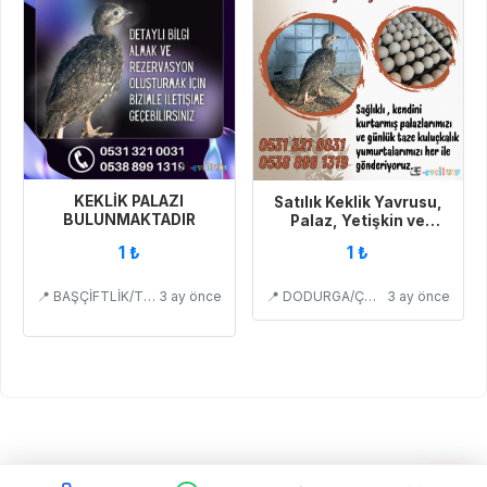
KEKLİK PALAZI
Satılık Keklik Yavrusu,
BULUNMAKTADIR
Palaz, Yetişkin ve
Kuluçkalık Yumurta
1 ₺
1 ₺
📍 BAŞÇİFTLİK/TOKAT
3 ay önce
📍 DODURGA/ÇORUM
3 ay önce