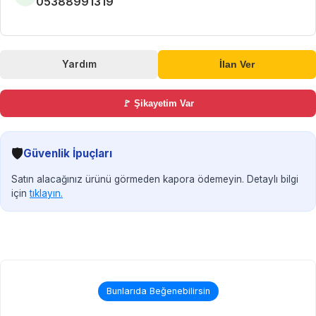
05388991319
Yardım
İlan Ver
🚩 Şikayetim Var
🛡️
Güvenlik İpuçları
Satın alacağınız ürünü görmeden kapora ödemeyin. Detaylı bilgi
için
tıklayın.
Bunlarıda Beğenebilirsin