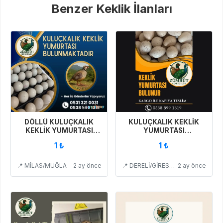
Benzer Keklik İlanları
DÖLLÜ KULUÇKALIK
KULUÇKALIK KEKLİK
KEKLİK YUMURTASI
YUMURTASI
BULUNMAKTADIR
MEVCUTTUR
1 ₺
1 ₺
📍 MİLAS/MUĞLA
2 ay önce
📍 DERELİ/GİRESUN
2 ay önce