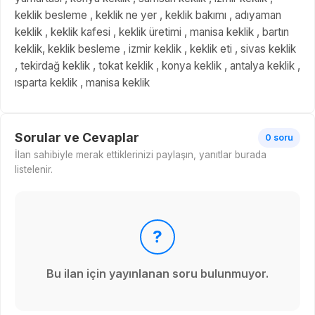
keklik besleme , keklik ne yer , keklik bakımı , adıyaman
keklik , keklik kafesi , keklik üretimi , manisa keklik , bartın
keklik, keklik besleme , izmir keklik , keklik eti , sivas keklik
, tekirdağ keklik , tokat keklik , konya keklik , antalya keklik ,
ısparta keklik , manisa keklik
Sorular ve Cevaplar
0 soru
İlan sahibiyle merak ettiklerinizi paylaşın, yanıtlar burada
listelenir.
?
Bu ilan için yayınlanan soru bulunmuyor.