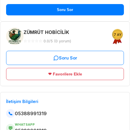
Soru Sor
ZÜMRÜT HOBİCİLİK
7 AY
☆
☆
☆
☆
☆
0.0/5 (0 yorum)
Soru Sor
❤ Favorilere Ekle
İletişim Bilgileri
📞
05388991319
WHATSAPP
💬