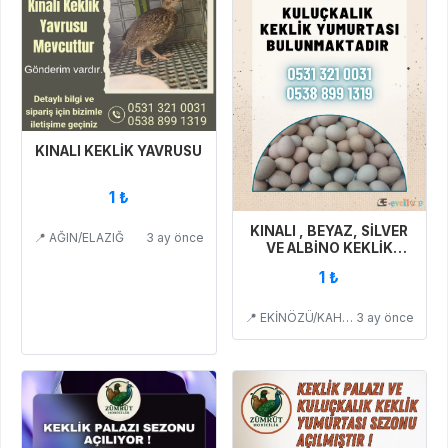
KINALI KEKLİK YAVRUSU
1 ₺
KINALI , BEYAZ, SİLVER
📍 AĞIN/ELAZIĞ
3 ay önce
VE ALBİNO KEKLİK
YUMURTASI
1 ₺
📍 EKİNÖZÜ/KAHRAMANMARAŞ
3 ay önce