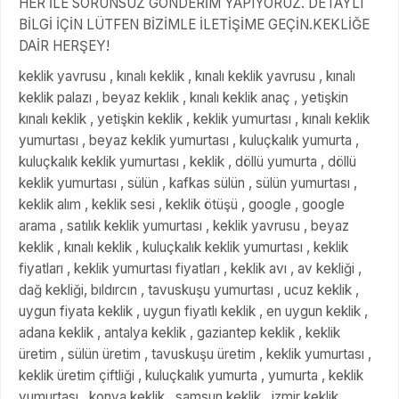
HER İLE SORUNSUZ GÖNDERİM YAPIYORUZ. DETAYLI
BİLGİ İÇİN LÜTFEN BİZİMLE İLETİŞİME GEÇİN.KEKLİĞE
DAİR HERŞEY!
keklik yavrusu , kınalı keklik , kınalı keklik yavrusu , kınalı
keklik palazı , beyaz keklik , kınalı keklik anaç , yetişkin
kınalı keklik , yetişkin keklik , keklik yumurtası , kınalı keklik
yumurtası , beyaz keklik yumurtası , kuluçkalık yumurta ,
kuluçkalık keklik yumurtası , keklik , döllü yumurta , döllü
keklik yumurtası , sülün , kafkas sülün , sülün yumurtası ,
keklik alım , keklik sesi , keklik ötüşü , google , google
arama , satılık keklik yumurtası , keklik yavrusu , beyaz
keklik , kınalı keklik , kuluçkalık keklik yumurtası , keklik
fiyatları , keklik yumurtası fiyatları , keklik avı , av kekliği ,
dağ kekliği, bıldırcın , tavuskuşu yumurtası , ucuz keklik ,
uygun fiyata keklik , uygun fiyatlı keklik , en uygun keklik ,
adana keklik , antalya keklik , gaziantep keklik , keklik
üretim , sülün üretim , tavuskuşu üretim , keklik yumurtası ,
keklik üretim çiftliği , kuluçkalık yumurta , yumurta , keklik
yumurtası , konya keklik , samsun keklik , izmir keklik ,