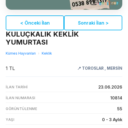
< Önceki İlan
Sonraki İlan >
KULUÇKALIK KEKLİK
YUMURTASI
Kümes Hayvanları
›
Keklik
1 TL
📍
TOROSLAR
,
MERSİN
23.06.2026
İLAN TARIHI
10814
İLAN NUMARASI
55
GÖRÜNTÜLENME
0 - 3 Aylık
YAŞI