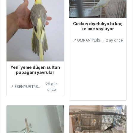
Cicikuş diyebiliyo bi kaç
kelime söylüyor
📍 ÜMRANİYE/İSTANBUL
2 ay önce
Yeni yeme düşen sultan
papağanı yavrular
26 gün
📍 ESENYURT/İSTANBUL
önce