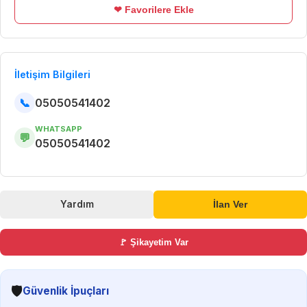
❤ Favorilere Ekle
İletişim Bilgileri
📞
05050541402
WHATSAPP
💬
05050541402
Yardım
İlan Ver
🚩 Şikayetim Var
🛡️
Güvenlik İpuçları