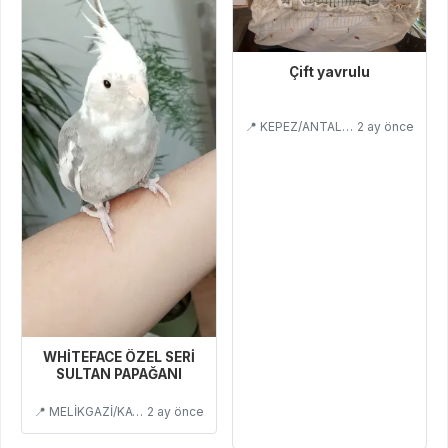
Çift yavrulu
📍 KEPEZ/ANTALYA
2 ay önce
WHİTEFACE ÖZEL SERİ
SULTAN PAPAĞANI
📍 MELİKGAZİ/KAYSERİ
2 ay önce