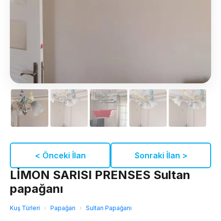
< Önceki İlan
Sonraki İlan >
LİMON SARISI PRENSES Sultan
papağanı
Kuş Türleri
›
Papağan
›
Sultan Papağanı