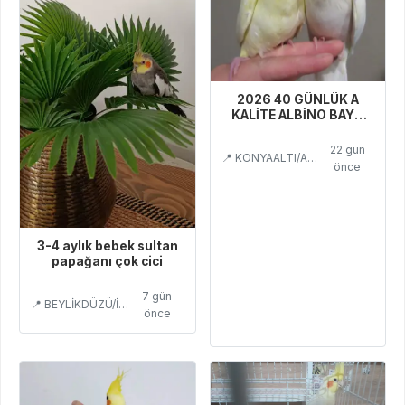
2026 40 GÜNLÜK A
KALİTE ALBİNO BAYB
BEBEK ERKEK YAVRU
22 gün
📍 KONYAALTI/ANTALYA
önce
3-4 aylık bebek sultan
papağanı çok cici
7 gün
📍 BEYLİKDÜZÜ/İSTANBUL
önce