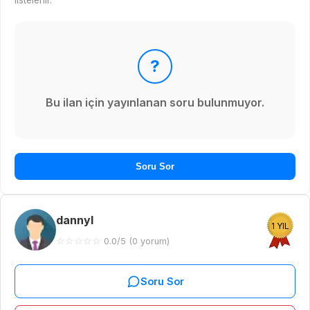
listelenir.
?
Bu ilan için yayınlanan soru bulunmuyor.
Soru Sor
dannyl
1 YIL
☆
☆
☆
☆
☆
0.0/5 (0 yorum)
Soru Sor