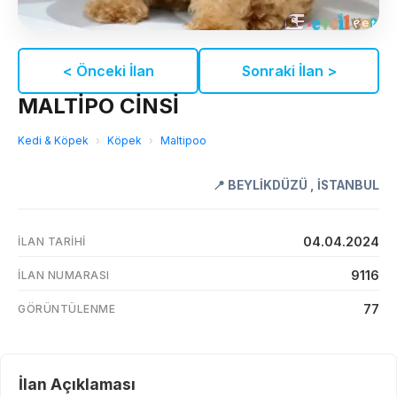
< Önceki İlan
Sonraki İlan >
MALTİPO CİNSİ
Kedi & Köpek
›
Köpek
›
Maltipoo
📍
BEYLİKDÜZÜ
,
İSTANBUL
04.04.2024
İLAN TARIHI
9116
İLAN NUMARASI
77
GÖRÜNTÜLENME
İlan Açıklaması