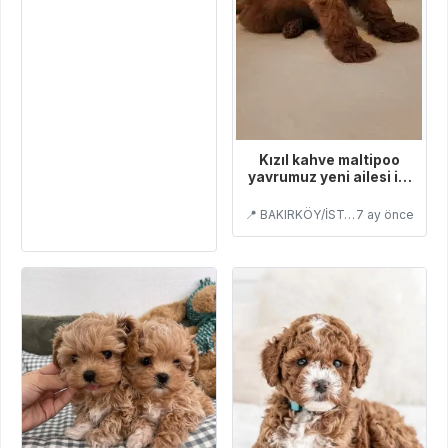
Kızıl kahve maltipoo
yavrumuz yeni ailesi ile
tanışmaya hazır
📍 BAKIRKÖY/İSTANBUL
7 ay önce