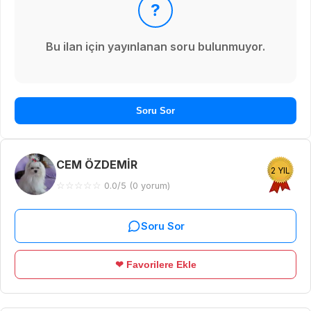
?
Bu ilan için yayınlanan soru bulunmuyor.
Soru Sor
CEM ÖZDEMİR
2 YIL
☆
☆
☆
☆
☆
0.0/5 (0 yorum)
Soru Sor
❤ Favorilere Ekle