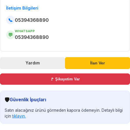
İletişim Bilgileri
📞
05394368890
WHATSAPP
💬
05394368890
Yardım
İlan Ver
🚩 Şikayetim Var
🛡️
Güvenlik İpuçları
Satın alacağınız ürünü görmeden kapora ödemeyin. Detaylı bilgi
için
tıklayın.