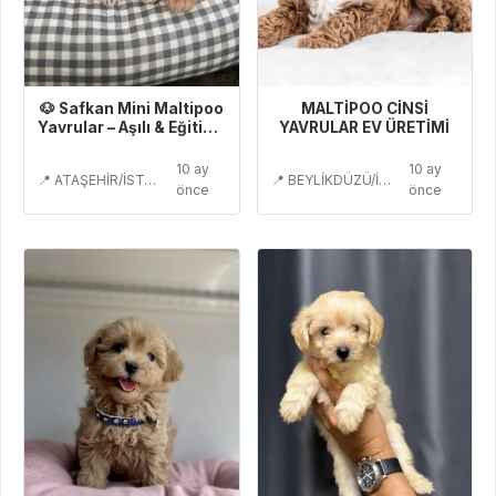
🐶 Safkan Mini Maltipoo
MALTİPOO CİNSİ
Yavrular – Aşılı & Eğitimli
YAVRULAR EV ÜRETİMİ
Satılık
10 ay
10 ay
📍 ATAŞEHİR/İSTANBUL
📍 BEYLİKDÜZÜ/İSTANBUL
önce
önce