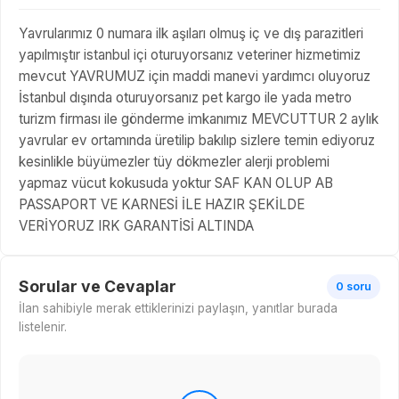
Yavrularımız 0 numara ilk aşıları olmuş iç ve dış parazitleri
yapılmıştır istanbul içi oturuyorsanız veteriner hizmetimiz
mevcut YAVRUMUZ için maddi manevi yardımcı oluyoruz
İstanbul dışında oturuyorsanız pet kargo ile yada metro
turizm firması ile gönderme imkanımız MEVCUTTUR 2 aylık
yavrular ev ortamında üretilip bakılıp sizlere temin ediyoruz
kesinlikle büyümezler tüy dökmezler alerji problemi
yapmaz vücut kokusuda yoktur SAF KAN OLUP AB
PASSAPORT VE KARNESİ İLE HAZIR ŞEKİLDE
VERİYORUZ IRK GARANTİSİ ALTINDA
Sorular ve Cevaplar
0 soru
İlan sahibiyle merak ettiklerinizi paylaşın, yanıtlar burada
listelenir.