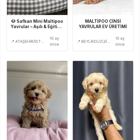
🐶 Safkan Mini Maltipoo
MALTİPOO CİNSİ
Yavrular – Aşılı & Eğitimli
YAVRULAR EV ÜRETİMİ
Satılık
10 ay
10 ay
📍 ATAŞEHİR/İSTANBUL
📍 BEYLİKDÜZÜ/İSTANBUL
önce
önce