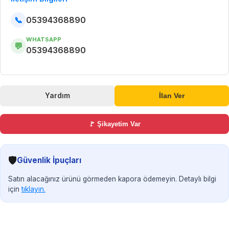
📞
05394368890
WHATSAPP
💬
05394368890
Yardım
İlan Ver
🚩 Şikayetim Var
🛡️
Güvenlik İpuçları
Satın alacağınız ürünü görmeden kapora ödemeyin. Detaylı bilgi
için
tıklayın.