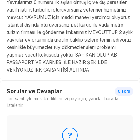
Yavrularımız 0 numara ilk aşıları olmuş iç ve dış parazitleri
yapılmıştır istanbul içi oturuyorsanız veteriner hizmetimiz
mevcut YAVRUMUZ için maddi manevi yardımcı oluyoruz
İstanbul dışında oturuyorsanız pet kargo ile yada metro
turizm firması ile gönderme imkanımız MEVCUTTUR 2 aylık
yavrular ev ortamında üretilip bakılıp sizlere temin ediyoruz
kesinlikle büyümezler tüy dökmezler alerji problemi
yapmaz vücut kokusuda yoktur SAF KAN OLUP AB
PASSAPORT VE KARNESİ İLE HAZIR ŞEKİLDE
VERİYORUZ IRK GARANTİSİ ALTINDA
Sorular ve Cevaplar
0 soru
İlan sahibiyle merak ettiklerinizi paylaşın, yanıtlar burada
listelenir.
?