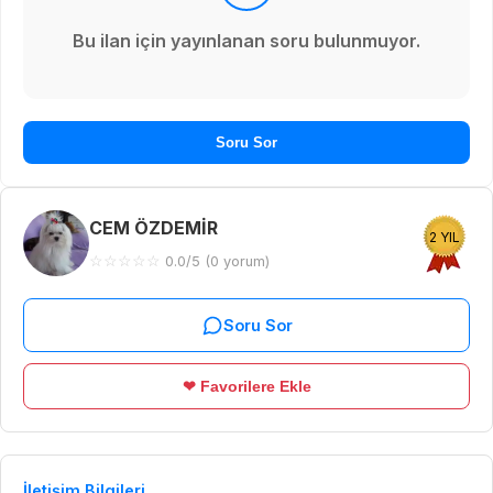
Bu ilan için yayınlanan soru bulunmuyor.
Soru Sor
CEM ÖZDEMİR
2 YIL
☆
☆
☆
☆
☆
0.0/5 (0 yorum)
Soru Sor
❤ Favorilere Ekle
İletişim Bilgileri