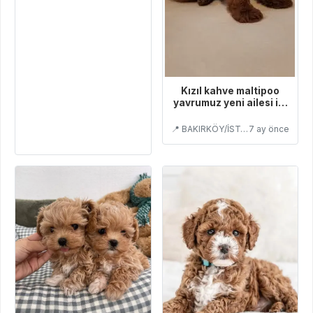
Kızıl kahve maltipoo
yavrumuz yeni ailesi ile
tanışmaya hazır
📍 BAKIRKÖY/İSTANBUL
7 ay önce