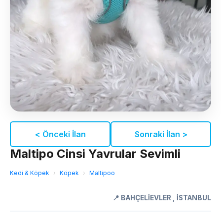
< Önceki İlan
Sonraki İlan >
Maltipo Cinsi Yavrular Sevimli
Kedi & Köpek
›
Köpek
›
Maltipoo
📍
BAHÇELİEVLER
,
İSTANBUL